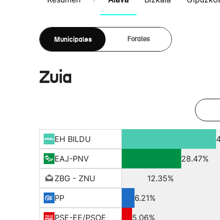
Municipales
Forales
Zuia
EH BILDU
EAJ-PNV
28.47%
ZBG - ZNU
12.35%
PP
6.21%
PSE-EE/PSOE
5.06%