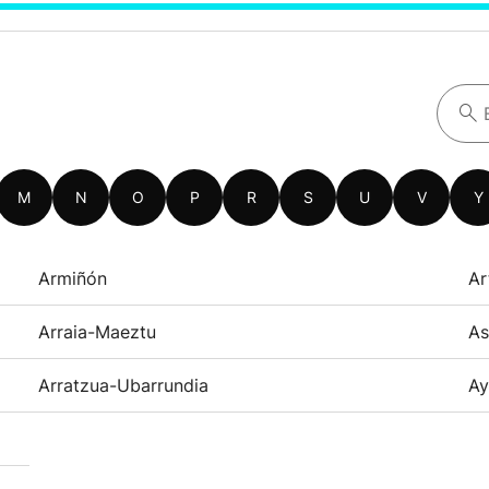
M
N
O
P
R
S
U
V
Y
Armiñón
Ar
Arraia-Maeztu
As
Arratzua-Ubarrundia
Ay