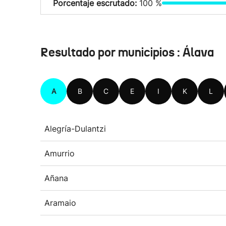
Porcentaje escrutado:
100 %
Resultado por municipios : Álava
A
B
C
E
I
K
L
Alegría-Dulantzi
Amurrio
Añana
Aramaio