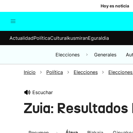
Hoy es noticia
Actualidad
Política
Cul
Actualidad
Política
Cultura
Ikusmiran
Eguraldia
Sociedad
Elecciones
Economía
Elecciones
Generales
Au
Internacional
Inicio
Política
Elecciones
Elecciones
Escuchar
Zuia: Resultados
Resumen
Álava
Bizkaia
Gipuzko