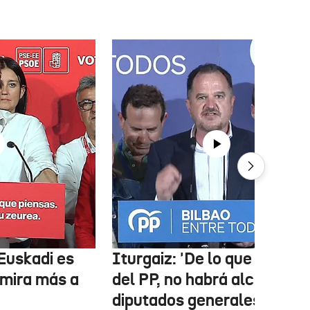
Euskadi es
Iturgaiz: 'De lo que depen
 mira más a
del PP, no habrá alcaldes ni
diputados generales de