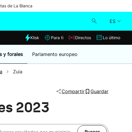
stas de La Blanca
ES
dia
Klisk
Para ti
Directos
Lo último
Klisk
s y forales
Parlamento europeo
Directos
a
Zuia
Para ti
Compartir
Guardar
Lo último
les 2023