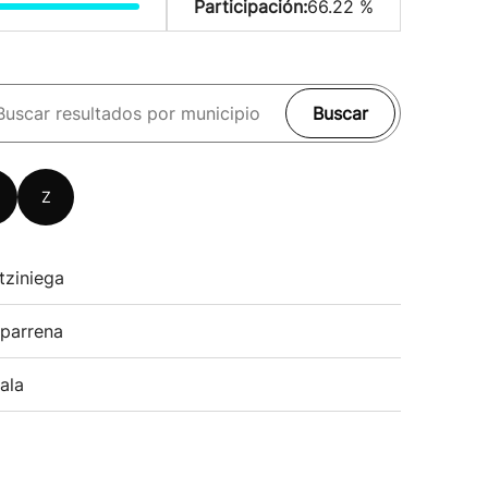
Participación:
66.22 %
Buscar
Z
tziniega
parrena
ala