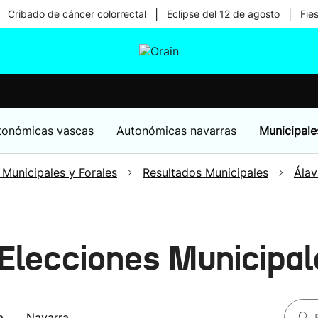
|
|
Cribado de cáncer colorrectal
Eclipse del 12 de agosto
Fie
tura
Ikusmiran
Egural
Salud
Tecnología
tonómicas vascas
Autonómicas navarras
Municipale
 Municipales y Forales
Resultados Municipales
Álav
 Elecciones Municipa
a
Navarra