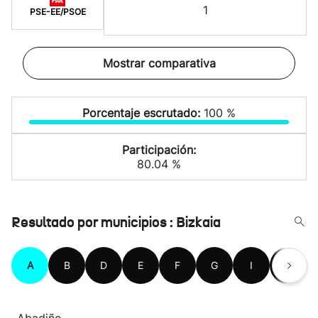
1
PSE-EE/PSOE
Mostrar comparativa
Porcentaje escrutado:
100 %
Participación:
80.04 %
Resultado por municipios : Bizkaia
A
B
D
E
F
G
I
K
Abadiño