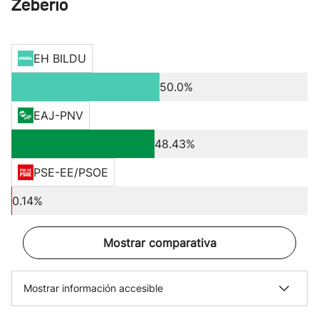
Zeberio
EH BILDU
50.0%
EAJ-PNV
48.43%
PSE-EE/PSOE
0.14%
Mostrar comparativa
Mostrar información accesible