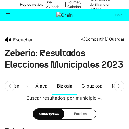
una
Edurne y
|
|
Hoy es noticia
de Elkano en
vivienda
Celedón
Getaria
de Bilbao
Txiki
ES
Actualidad
Buscador
Compartir
Guardar
Escuchar
Política
Zeberio: Resultados
Cultura
Elecciones Municipales 2023
Ikusmiran
Resumen
Álava
Bizkaia
Gipuzkoa
Navarra
Eguraldia
Buscar resultados por municipio
Municipales
Forales