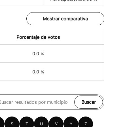
Mostrar comparativa
Porcentaje de votos
0.0 %
0.0 %
Buscar
S
T
U
V
Y
Z