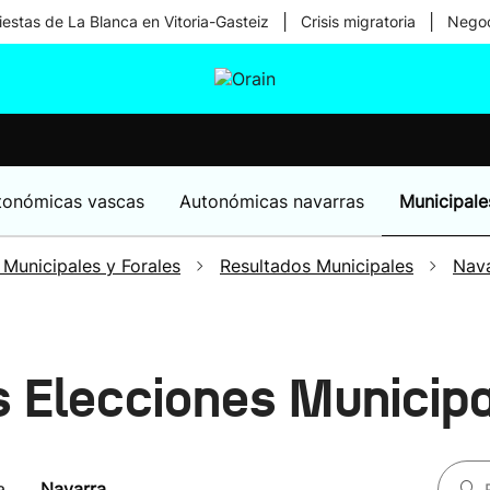
|
|
iestas de La Blanca en Vitoria-Gasteiz
Crisis migratoria
Negoc
tura
Ikusmiran
Egural
Salud
Tecnología
tonómicas vascas
Autonómicas navarras
Municipale
 Municipales y Forales
Resultados Municipales
Nav
s Elecciones Municip
a
Navarra