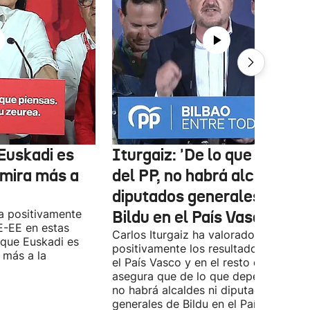
Euskadi es
Iturgaiz: 'De lo que depen
 mira más a
del PP, no habrá alcaldes ni
diputados generales de
a positivamente
Bildu en el País Vasco'
E-EE en estas
Carlos Iturgaiz ha valorado
 que Euskadi es
positivamente los resultados del PP 
 más a la
el País Vasco y en el resto de España
asegura que de lo que dependa del P
no habrá alcaldes ni diputados
generales de Bildu en el País Vasco.