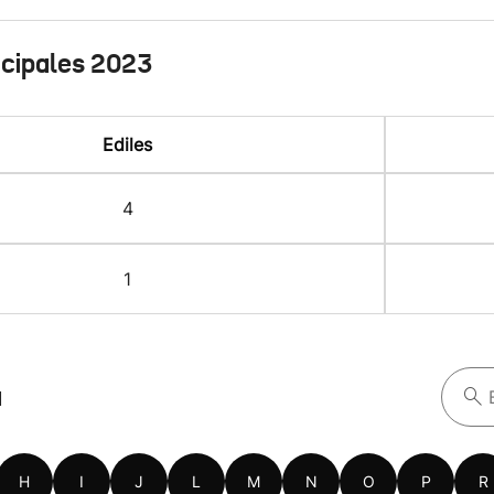
icipales 2023
Ediles
4
1
a
H
I
J
L
M
N
O
P
R