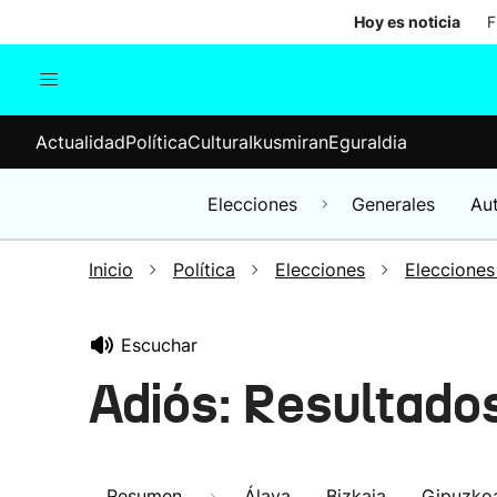
Hoy es noticia
F
Actualidad
Política
Cul
Actualidad
Política
Cultura
Ikusmiran
Eguraldia
Sociedad
Elecciones
Economía
Elecciones
Generales
Au
Internacional
Inicio
Política
Elecciones
Elecciones
Escuchar
Adiós: Resultado
Resumen
Álava
Bizkaia
Gipuzko