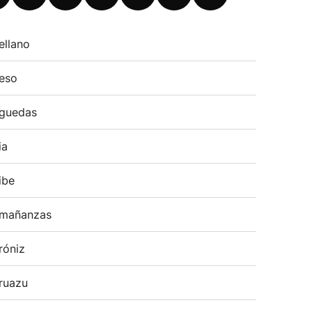
ellano
eso
guedas
ia
ibe
mañanzas
róniz
ruazu