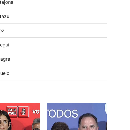
tajona
tazu
ez
egui
agra
uelo