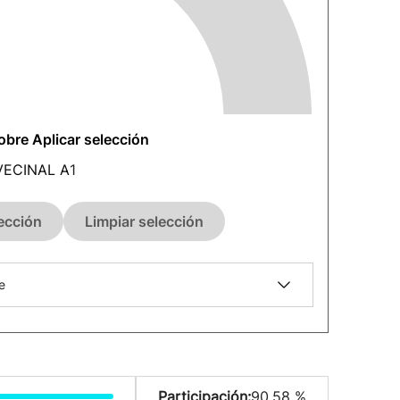
sobre Aplicar selección
VECINAL A
1
lección
Limpiar selección
e
Participación:
90.58 %