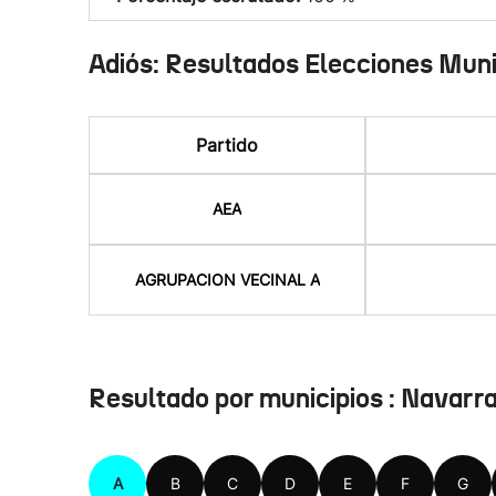
Adiós: Resultados Elecciones Mun
Partido
AEA
AGRUPACION VECINAL A
Resultado por municipios : Navarr
A
B
C
D
E
F
G