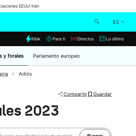
iaciones EEUU-Irán
ES
dia
Klisk
Para ti
Directos
Lo último
Klisk
s y forales
Parlamento europeo
Directos
arra
Adiós
Para ti
Compartir
Guardar
Lo último
ales 2023