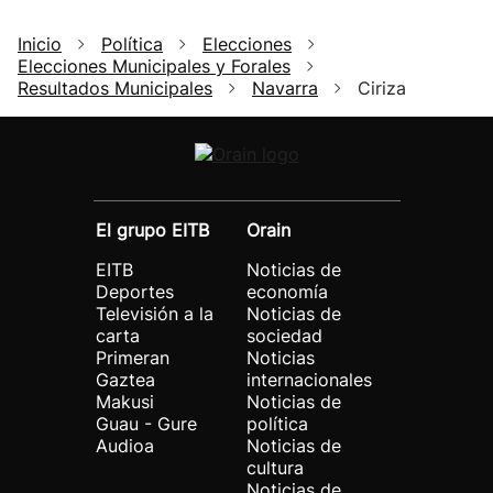
Inicio
Política
Elecciones
Elecciones Municipales y Forales
Resultados Municipales
Navarra
Ciriza
El grupo EITB
Orain
EITB
Noticias de
Deportes
economía
Televisión a la
Noticias de
carta
sociedad
Primeran
Noticias
Gaztea
internacionales
Makusi
Noticias de
Guau - Gure
política
Audioa
Noticias de
cultura
Noticias de