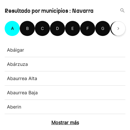
Resultado por municipios : Navarra
A
B
C
D
E
F
G
H
Abáigar
Abárzuza
Abaurrea Alta
Abaurrea Baja
Aberin
Mostrar más