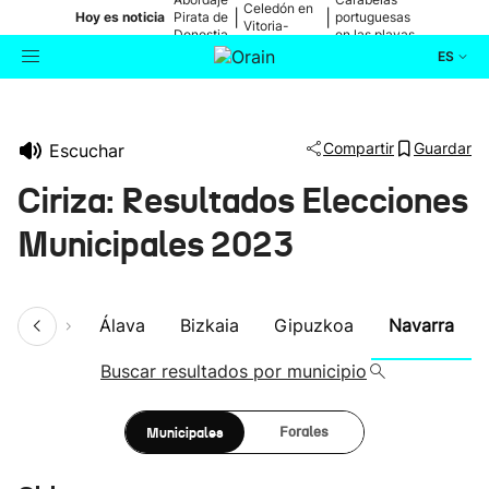
Celedón en
|
|
Hoy es noticia
Pirata de
portuguesas
Vitoria-
Donostia
en las playas
Gasteiz
ES
Actualidad
Buscador
Compartir
Guardar
Escuchar
Política
Ciriza: Resultados Elecciones
Cultura
Municipales 2023
Ikusmiran
umen
Álava
Bizkaia
Gipuzkoa
Navarra
Eguraldia
Buscar resultados por municipio
Municipales
Forales