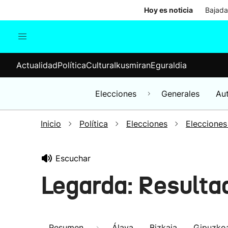
Hoy es noticia
Bajada
Actualidad
Política
Cul
Actualidad
Política
Cultura
Ikusmiran
Eguraldia
Sociedad
Elecciones
Economía
Elecciones
Generales
Au
Internacional
Inicio
Política
Elecciones
Elecciones
Escuchar
Legarda: Resulta
Resumen
Álava
Bizkaia
Gipuzko