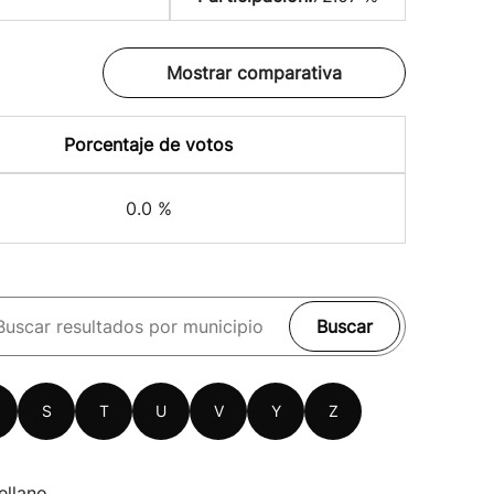
Mostrar comparativa
Porcentaje de votos
0.0 %
Buscar
S
T
U
V
Y
Z
ellano