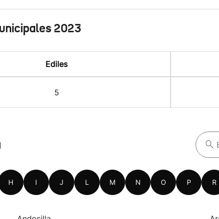
unicipales 2023
Ediles
5
a
H
I
J
L
M
N
O
P
R
Andosilla
Ar