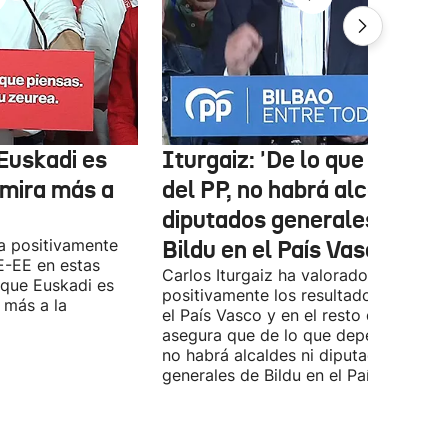
Euskadi es
Iturgaiz: 'De lo que depen
 mira más a
del PP, no habrá alcaldes ni
diputados generales de
a positivamente
Bildu en el País Vasco'
E-EE en estas
Carlos Iturgaiz ha valorado
 que Euskadi es
positivamente los resultados del PP 
 más a la
el País Vasco y en el resto de España
asegura que de lo que dependa del P
no habrá alcaldes ni diputados
generales de Bildu en el País Vasco.