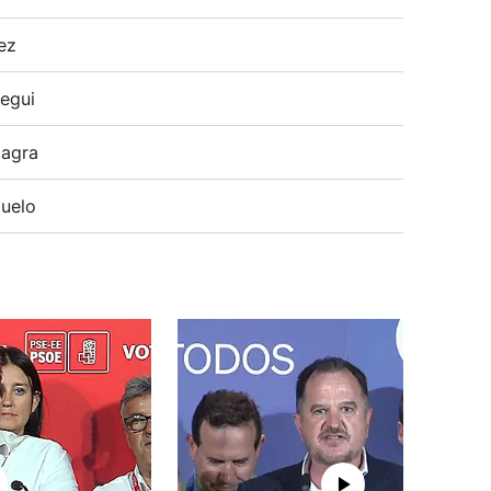
ez
egui
agra
uelo