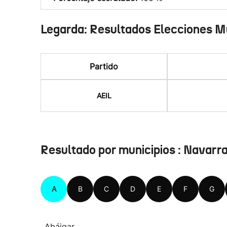
Legarda: Resultados Elecciones M
Partido
AEIL
Resultado por municipios : Navarr
A
B
C
D
E
F
G
Abáigar