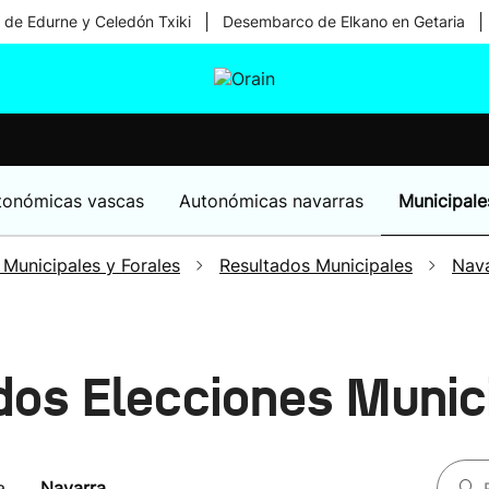
|
|
 de Edurne y Celedón Txiki
Desembarco de Elkano en Getaria
tura
Ikusmiran
Egural
Salud
Tecnología
tonómicas vascas
Autonómicas navarras
Municipale
 Municipales y Forales
Resultados Municipales
Nav
dos Elecciones Munic
a
Navarra