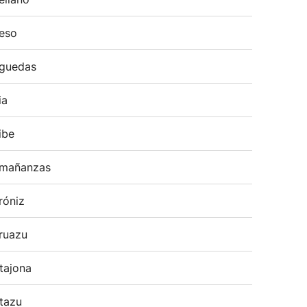
eso
guedas
ia
ibe
mañanzas
róniz
ruazu
tajona
tazu