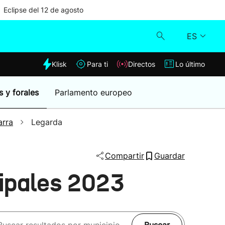
Eclipse del 12 de agosto
ES
dia
Klisk
Para ti
Directos
Lo último
Klisk
s y forales
Parlamento europeo
Directos
arra
Legarda
Para ti
Compartir
Guardar
Lo último
ipales 2023