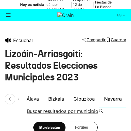
Fiestas de
|
|
Hoy es noticia
cáncer
12 de
La Blanca
colorrectal
agosto
ES
Actualidad
Buscador
Compartir
Guardar
Escuchar
Política
Lizoáin-Arriasgoiti:
Cultura
Resultados Elecciones
Municipales 2023
Ikusmiran
Eguraldia
umen
Álava
Bizkaia
Gipuzkoa
Navarra
Buscar resultados por municipio
Municipales
Forales