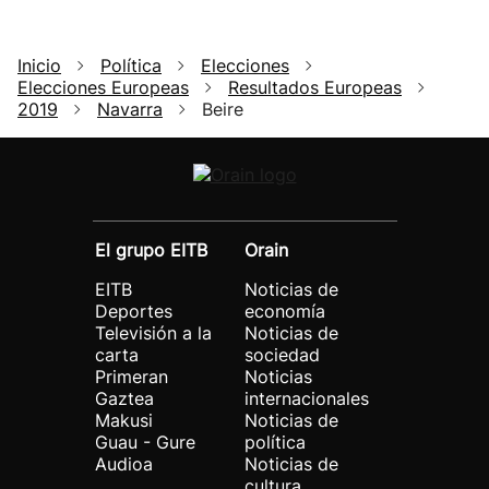
Inicio
Política
Elecciones
Elecciones Europeas
Resultados Europeas
2019
Navarra
Beire
El grupo EITB
Orain
EITB
Noticias de
Deportes
economía
Televisión a la
Noticias de
carta
sociedad
Primeran
Noticias
Gaztea
internacionales
Makusi
Noticias de
Guau - Gure
política
Audioa
Noticias de
cultura