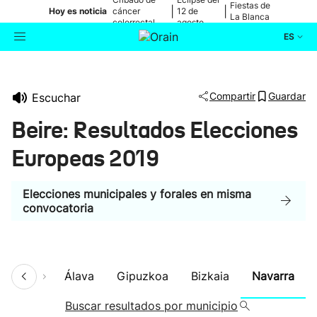
Fiestas de
|
|
Hoy es noticia
cáncer
12 de
La Blanca
colorrectal
agosto
ES
Actualidad
Buscador
Compartir
Guardar
Escuchar
Política
Beire: Resultados Elecciones
Cultura
Europeas 2019
Ikusmiran
Elecciones municipales y forales en misma
convocatoria
Eguraldia
umen
Álava
Gipuzkoa
Bizkaia
Navarra
Buscar resultados por municipio