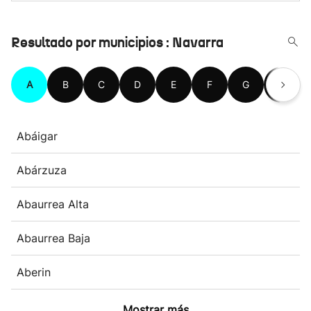
Resultado por municipios : Navarra
A
B
C
D
E
F
G
H
Abáigar
Abárzuza
Abaurrea Alta
Abaurrea Baja
Aberin
Mostrar más