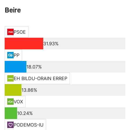
Beire
PSOE
31.93%
PP
18.07%
EH BILDU-ORAIN ERREP
13.86%
VOX
10.24%
PODEMOS-IU