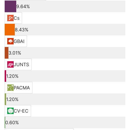
9.64%
Cs
8.43%
GBAI
3.01%
JUNTS
1.20%
PACMA
1.20%
CV-EC
0.60%