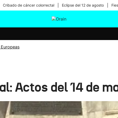
|
|
Cribado de cáncer colorrectal
Eclipse del 12 de agosto
Fie
tura
Ikusmiran
Egural
Salud
Tecnología
 Europeas
l: Actos del 14 de m