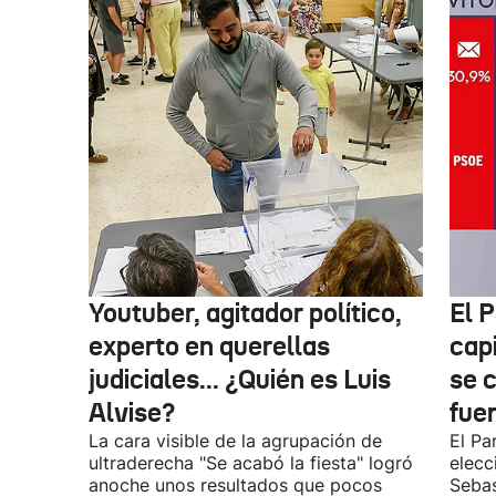
Youtuber, agitador político,
El 
experto en querellas
cap
judiciales... ¿Quién es Luis
se 
Alvise?
fue
La cara visible de la agrupación de
El Pa
ultraderecha "Se acabó la fiesta" logró
elecc
anoche unos resultados que pocos
Sebas