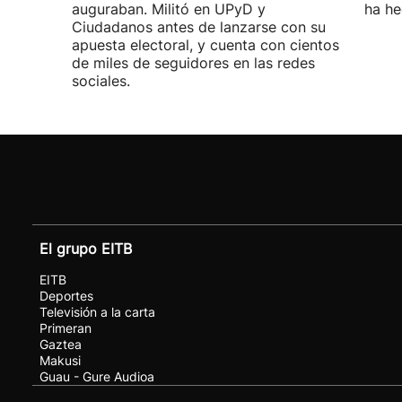
auguraban. Militó en UPyD y
ha he
Ciudadanos antes de lanzarse con su
apuesta electoral, y cuenta con cientos
de miles de seguidores en las redes
sociales.
El grupo EITB
EITB
Deportes
Televisión a la carta
Primeran
Gaztea
Makusi
Guau - Gure Audioa