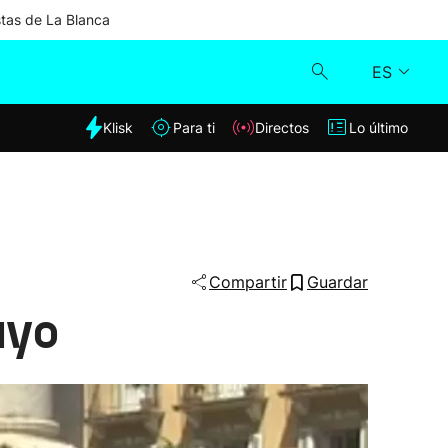
stas de La Blanca
ES
dia
Klisk
Para ti
Directos
Lo último
Klisk
Directos
Para ti
Compartir
Guardar
ayo
Lo último