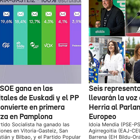
PSOE gana en las
Seis represent
itales de Euskadi y el PP
llevarán la voz
convierte en primera
Herria al Parl
rza en Pamplona
Europeo
rtido Socialista ha ganado las
Idoia Mendia (PSE-PS
iones en Vitoria-Gasteiz, San
Agirregoitia (EAJ-CE
tián y Bilbao, y el Partido Popular
Barrena (EH Bildu-Ora