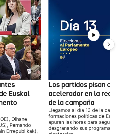
antes
Los partidos pisan el
 de Euskal
acelerador en la recta final
amento
de la campaña
Llegamos al día 13 de la campaña, y l
formaciones políticas de Euskadi
OE), Oihane
apuran las horas para seguir
US), Pernando
desgranando sus programas
in Errepublikak),