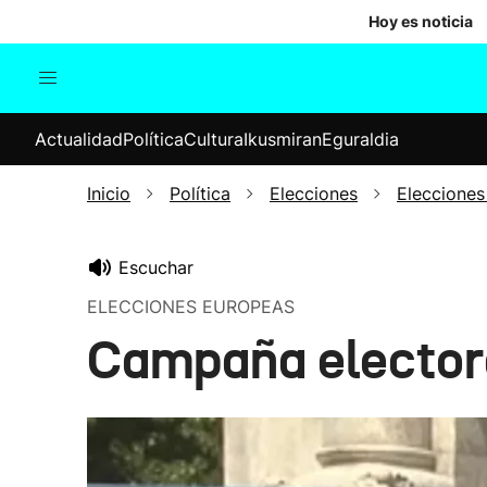
Hoy es noticia
Actualidad
Política
Cul
Actualidad
Política
Cultura
Ikusmiran
Eguraldia
Sociedad
Elecciones
Economía
Inicio
Política
Elecciones
Elecciones
Internacional
Escuchar
ELECCIONES EUROPEAS
Campaña electora