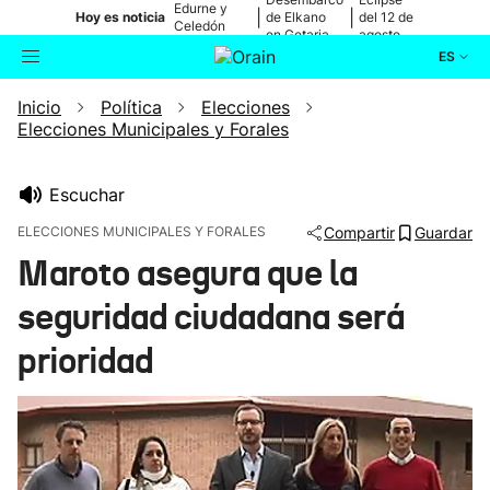
Edurne y
|
|
Hoy es noticia
de Elkano
del 12 de
Celedón
en Getaria
agosto
Txiki
ES
Inicio
Política
Elecciones
Actualidad
Buscador
Elecciones Municipales y Forales
Política
Escuchar
Cultura
ELECCIONES MUNICIPALES Y FORALES
Compartir
Guardar
Maroto asegura que la
Ikusmiran
seguridad ciudadana será
Eguraldia
prioridad