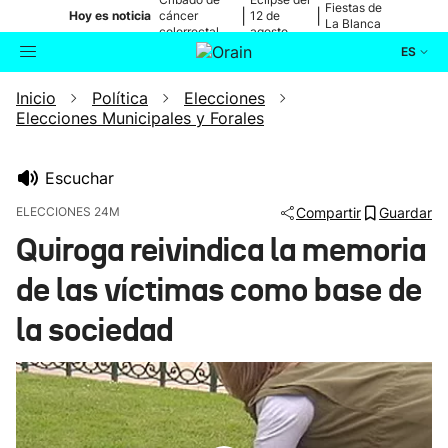
Fiestas de
|
|
Hoy es noticia
cáncer
12 de
La Blanca
colorrectal
agosto
ES
Inicio
Política
Elecciones
Actualidad
Buscador
Elecciones Municipales y Forales
Política
Escuchar
Cultura
ELECCIONES 24M
Compartir
Guardar
Quiroga reivindica la memoria
Ikusmiran
de las víctimas como base de
Eguraldia
la sociedad