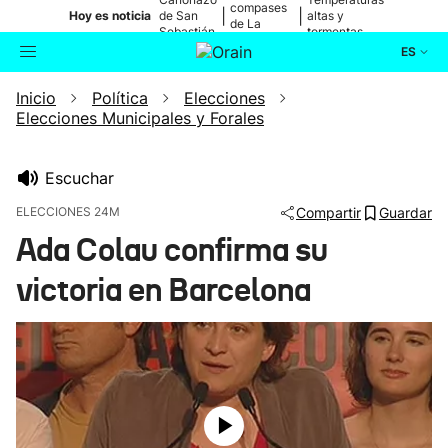
compases
|
|
Hoy es noticia
de San
altas y
de La
Sebastián
tormentas
Blanca
ES
Inicio
Política
Elecciones
Actualidad
Buscador
Elecciones Municipales y Forales
Política
Escuchar
Cultura
ELECCIONES 24M
Compartir
Guardar
Ada Colau confirma su
Ikusmiran
victoria en Barcelona
Eguraldia