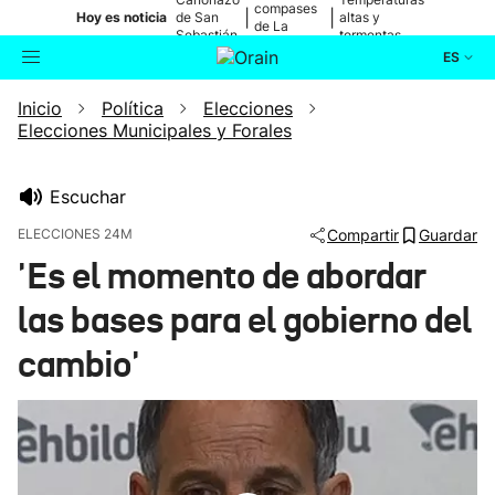
compases
|
|
Hoy es noticia
de San
altas y
de La
Sebastián
tormentas
Blanca
ES
Inicio
Política
Elecciones
Actualidad
Buscador
Elecciones Municipales y Forales
Política
Escuchar
Cultura
ELECCIONES 24M
Compartir
Guardar
'Es el momento de abordar
Ikusmiran
las bases para el gobierno del
Eguraldia
cambio'