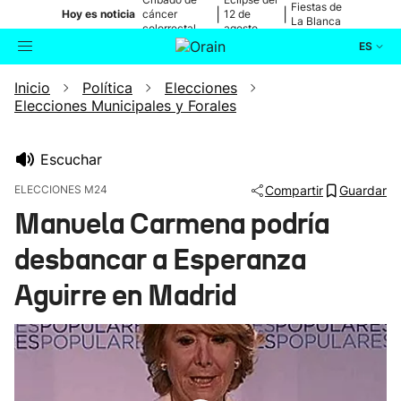
Fiestas de
|
|
Hoy es noticia
cáncer
12 de
La Blanca
colorrectal
agosto
ES
Inicio
Política
Elecciones
Actualidad
Buscador
Elecciones Municipales y Forales
Política
Escuchar
Cultura
ELECCIONES M24
Compartir
Guardar
Manuela Carmena podría
Ikusmiran
desbancar a Esperanza
Eguraldia
Aguirre en Madrid