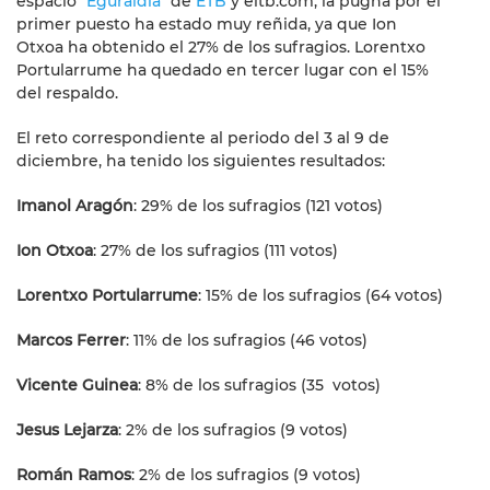
espacio "
Eguraldia
" de
ETB
y eitb.com, la pugna por el
primer puesto ha estado muy reñida, ya que Ion
Otxoa ha obtenido el 27% de los sufragios. Lorentxo
Portularrume ha quedado en tercer lugar con el 15%
del respaldo.
El reto correspondiente al periodo del 3 al 9 de
diciembre, ha tenido los siguientes resultados:
Imanol Aragón
: 29% de los sufragios (121 votos)
Ion Otxoa
: 27% de los sufragios (111 votos)
Lorentxo Portularrume
: 15% de los sufragios (64 votos)
Marcos Ferrer
: 11% de los sufragios (46 votos)
Vicente Guinea
: 8% de los sufragios (35 votos)
Jesus Lejarza
: 2% de los sufragios (9 votos)
Román Ramos
: 2% de los sufragios (9 votos)