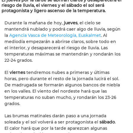
El jueves por la tarde se abrirán claros y desaparecerá el
riesgo de lluvia, el viernes y el sábado el sol será
protagonista y ligero ascenso de la temperatura.
Durante la mañana de hoy,
jueves
, el cielo se
mantendrá nublado y podrá caer algo de lluvia, según
la
Agencia Vasca de Meteorología, Euskalmet
. Al
mediodía empezarán a abrirse claros, sobre todo en
el interior, y desaparecerá el riesgo de lluvia. Las
temperaturas máximas se mantendrán y rondarán los
22-24 grados.
El
viernes
tendremos nubes a primeras y últimas
horas, pero durante el resto de la jornada lucirá el sol.
De madrugada se formarán algunos bancos de niebla
en los valles. El viento del nordeste hará que las
temperaturas no suban mucho, y rondarán los 23-26
grados.
Las brumas matinales darán paso a una jornada
soleada y el sol volverá a ser protagonista el
sábado
.
El calor hará que por la tarde aparezcan algunas