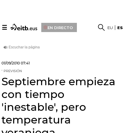
☰
EN DIRECTO
EU
ES
01/09/2010
07:41
PREVISIÓN
Septiembre empieza
con tiempo
'inestable', pero
temperatura
veraniega