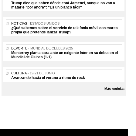
Trump dice que saben dónde está Jamenei, aunque no van a
matarle "por ahora": "Es un blanco fácil"
NOTICIAS
ESTADOS UNIDOS
¿Qué sabemos sobre el servicio de telefonía móvil con marca
propia que pretende lanzar Trump?
DEPORTE
MUNDIAL DE CLUBES 2025
Monterrey planta cara ante un exigente Inter en su debut en el
Mundial de Clubes (1-1)
CULTURA
19-21 DE JUNIO
Avanzando hacia el verano a ritmo de rock
Más noticias