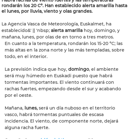
Habrá rachas de viento fuertes y las temperaturas
rondarán los 20 Cº. Han establecido alerta amarilla hasta
el lunes, por lluvia, viento y olas grandes.
La Agencia Vasca de Meteorología, Euskalmet, ha
establecido&' || 'nbsp;
alerta amarilla
hoy, domingo, y
mañana, lunes, por olas de en torno a tres metros.
En cuanto a la temperatura, rondarán los 15-20 ºC; las
más altas en la zona norte y las más templadas, sobre
todo, en el interior.
La previsión indica que hoy,
domingo
, el ambiente
será muy húmedo en Euskadi puesto que habrá
tormentas importantes. El viento continuará con
rachas fuertes, empezando desde el sur y acabando
por el oeste.
Mañana,
lunes,
será un día nuboso en el territorio
vasco, habrá tormentas puntuales de escasa
incidencia. El viento, de componente norte, dejará
alguna racha fuerte.