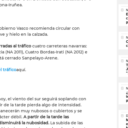
lona-Iruñea.
N
E
c
p
obierno Vasco recomienda circular con
e y hielo en la calzada.
N
O
rradas al tráfico
cuatro carreteras navarras:
c
ia (NA 2011), Cuatro Bordas-Irati (NA 2012) e
está cerrado Sanpelayo-Arene.
N
T
l tráfico
aquí.
J
"
N
¿
t
 hoy, el viento del sur seguirá soplando con
p
r de la tarde pierda algo de intensidad.
manecerán muy nubosos o cubiertos y se
ácter débil.
A partir de la tarde las
M
disminuirá la nubosidad.
La subida de las
e