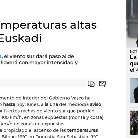
emperaturas altas
 Euskadi
NOTI
t
, el viento sur dará paso al de
La
lloverá con mayor intensidad y
qu
el
mento de Interior del Gobierno Vasco ha
o
hasta
hoy, lunes, a
la una
del mediodía
aviso
r fuertes rachas de viento sur que podrían
s 100 km/h, en zonas expuestas (monte y costa),
0 km/h en zonas no expuestas.
ha propiciado el ascenso de las
temperaturas
.
 Bilbao; 16ªC en Donostia-San Sebastián; 9ªC