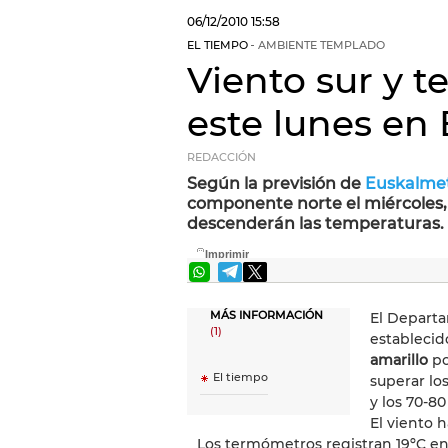
06/12/2010
15:58
EL TIEMPO
AMBIENTE TEMPLADO
Viento sur y t
este lunes en
REDACCIÓN
Según la previsión de
Euskalme
componente norte el miércoles, 
descenderán las temperaturas.
MÁS INFORMACIÓN
El Departa
(1)
establecid
amarillo
po
El tiempo
superar lo
y los 70-8
El viento 
Los termómetros registran 19ºC en