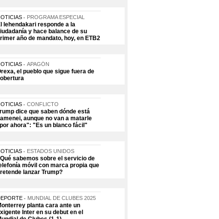
OTICIAS
PROGRAMA ESPECIAL
l lehendakari responde a la
iudadanía y hace balance de su
rimer año de mandato, hoy, en ETB2
OTICIAS
APAGÓN
rexa, el pueblo que sigue fuera de
obertura
OTICIAS
CONFLICTO
rump dice que saben dónde está
amenei, aunque no van a matarle
por ahora": "Es un blanco fácil"
OTICIAS
ESTADOS UNIDOS
Qué sabemos sobre el servicio de
elefonía móvil con marca propia que
retende lanzar Trump?
DEPORTE
MUNDIAL DE CLUBES 2025
onterrey planta cara ante un
xigente Inter en su debut en el