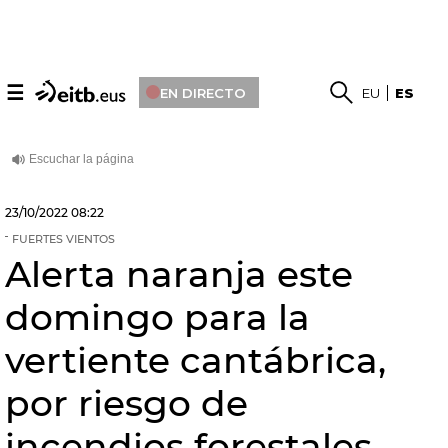
☰
EN DIRECTO
EU
ES
23/10/2022
08:22
FUERTES VIENTOS
Alerta naranja este
domingo para la
vertiente cantábrica,
por riesgo de
incendios forestales