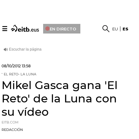
☰
EN DIRECTO
EU
ES
08/10/2012
13:58
EL RETO- LA LUNA
Mikel Gasca gana 'El
Reto' de la Luna con
su vídeo
EITB.COM
REDACCIÓN