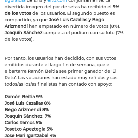
Eguraldia
de ETB y
eitb.com
conjuntamente. La
divertida imagen del par de setas ha recibido el
9%
de los votos
de los usuarios.
El segundo puesto es
compartido, ya que
José Luis
Cazallas y Bego
Arizmendi
han empatado en número de votos (8%).
Joaquín Sánchez
completa el podium con su foto (7%
de los votos).
Por tanto, los usuarios han decidido, con sus votos
emitidos durante el largo fin de semana, que el
eibartarra Ramón Beitia sea primer ganador de 'El
Reto'. Las votaciones han estado muy reñidas y casi
todos/as los/as finalistas han contado con apoyo:
Ramón Beitia
9%
José Luis Cazallas 8%
Bego Arizmendi 8%
Joaquín Sánchez 7%
Carlos Ramos 5%
Josetxo Apeztegia 5%
Jose Mari Igartzabal 4%