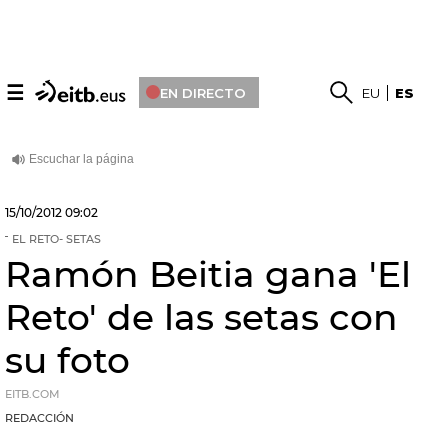
☰
EN DIRECTO
EU
ES
15/10/2012
09:02
EL RETO- SETAS
Ramón Beitia gana 'El
Reto' de las setas con
su foto
EITB.COM
REDACCIÓN