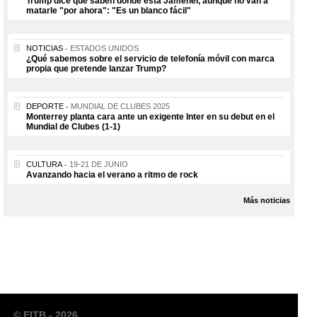
Trump dice que saben dónde está Jamenei, aunque no van a
matarle "por ahora": "Es un blanco fácil"
NOTICIAS
ESTADOS UNIDOS
¿Qué sabemos sobre el servicio de telefonía móvil con marca
propia que pretende lanzar Trump?
DEPORTE
MUNDIAL DE CLUBES 2025
Monterrey planta cara ante un exigente Inter en su debut en el
Mundial de Clubes (1-1)
CULTURA
19-21 DE JUNIO
Avanzando hacia el verano a ritmo de rock
Más noticias
© EITB - 2026