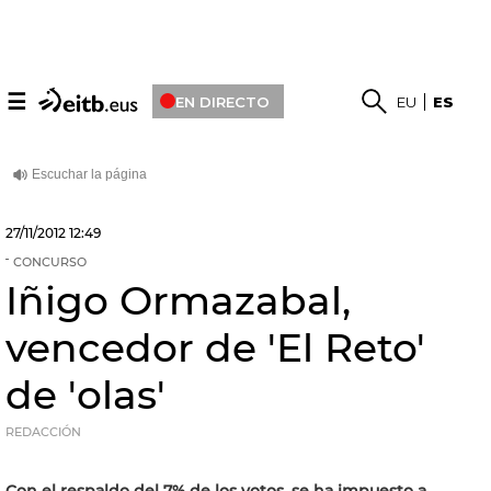
☰
EN DIRECTO
EU
ES
27/11/2012
12:49
CONCURSO
Iñigo Ormazabal,
vencedor de 'El Reto'
de 'olas'
REDACCIÓN