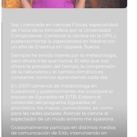
Soy Licenciada en ciencias Físicas, especialidad
de Física de la Atmósfera por la Universidad
Complutense. Comencé la carrera en la UPV, y
posteriormente la especialidad en Madrid con
un año de Erasmus en Uppsala, Suecia.
Siempre he tenido interés por la meteorología,
pero ahora más que nunca. El reto que nos
ofrece la previsión del tiempo, la comprensión
de la naturaleza y el cambio climático es
constante; continúo aprendiendo cada día.
En 2007 comencé de meteoróloga en
Euskalmet y posteriormente me incorporé al
equipo de Eguraldia de EITB. Elaboro el
contenido del programa Eguraldia; el
pronóstico, los mapas, curiosidades, así como
para las redes sociales. Acercar la ciencia al
espectador de un modo ameno me apasiona.
Ocasionalmente participo en distintos medios
de comunicación de Eitb, interviniendo en