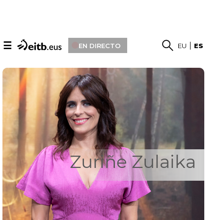
☰
EN DIRECTO
EU
ES
Zuriñe Zulaika