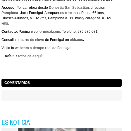
Acceso:
Por carretera desde
Donostia-San Sebastián
, dirección
Pamplona
- Jaca-Formigal. Aeropuertos cercanos: Pau, a 66 kms,
Huesca-Pirineos, a 102 kms, Pamplona a 160 kms y Zaragoza, a 165
kms.
Contacto:
Página web
f
ormigal.com
.
Teléfono: 976 976 071
Consulta el
parte de nieve
de Formigal en
eitb.eus
.
Visita la
webcam a tiempo rea
l
de Formigal.
¡Envía tus
fotos de esquí
!
COMENTARIOS
ES NOTICIA