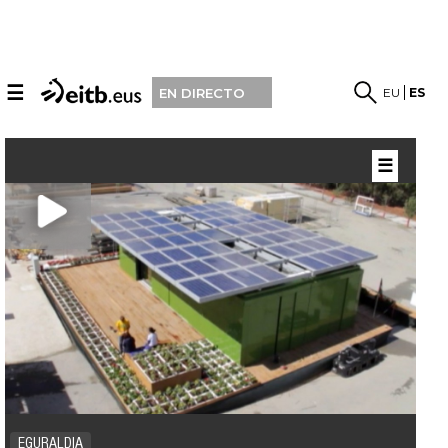
☰
EU
ES
EN DIRECTO
☰
EGURALDIA