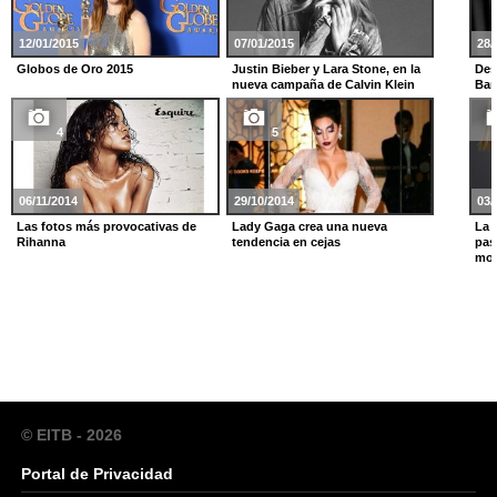
12/01/2015
07/01/2015
28/
Globos de Oro 2015
Justin Bieber y Lara Stone, en la
Des
nueva campaña de Calvin Klein
Bar
4
5
06/11/2014
29/10/2014
03/
Las fotos más provocativas de
Lady Gaga crea una nueva
La 
Rihanna
tendencia en cejas
pas
mod
© EITB - 2026
Portal de Privacidad