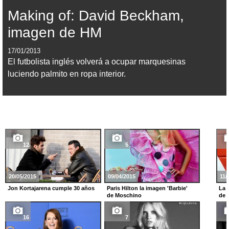
Making of: David Beckham,
imagen de HM
17/01/2013
El futbolista inglés volverá a ocupar marquesinas
luciendo palmito en ropa interior.
12
5
20/05/2015
09/04/2015
11/
Jon Kortajarena cumple 30 años
Paris Hilton la imagen 'Barbie'
La 
de Moschino
de 
16
7