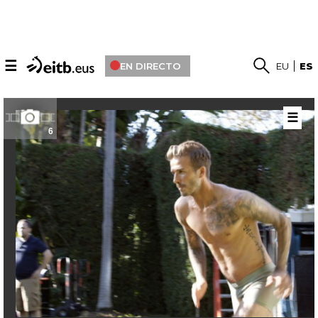
☰
EN DIRECTO
EU
ES
☰
6