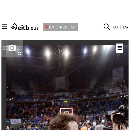
☰
EN DIRECTO
EU
ES
☰
27