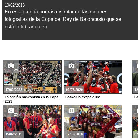
10/02/2013
En esta galería podrás disfrutar de las mejores
fotografías de la Copa del Rey de Baloncesto que se
está celebrando en
29
11
17/02/2023
01/07/2020
12/
La afición baskonista en la Copa
Baskonia, txapeldun!
Con
2023
23
8
15/02/2019
17/02/2018
02/