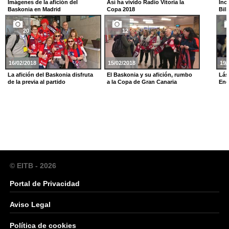
Imágenes de la afición del
Así ha vivido Radio Vitoria la
Inc
Baskonia en Madrid
Copa 2018
Bil
20
12
16/02/2018
15/02/2018
19/
La afición del Baskonia disfruta
El Baskonia y su afición, rumbo
Lás
de la previa al partido
a la Copa de Gran Canaria
End
© EITB - 2026
Portal de Privacidad
Aviso Legal
Política de cookies