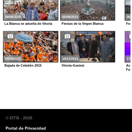
04/08/2016
05/08/2015
06/
La Blanca se adueña de Vitoria
Fiestas de la Virgen Blanca
Fot
5
23
04/08/2015
14/12/2014
17/
Bajada de Celedón 2015
Vitoria-Gasteiz
Azk
Fot
© EITB - 2026
Portal de Privacidad