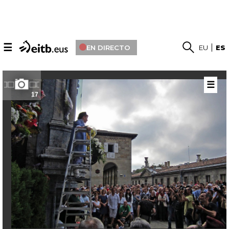
☰
EN DIRECTO
EU
ES
☰
17