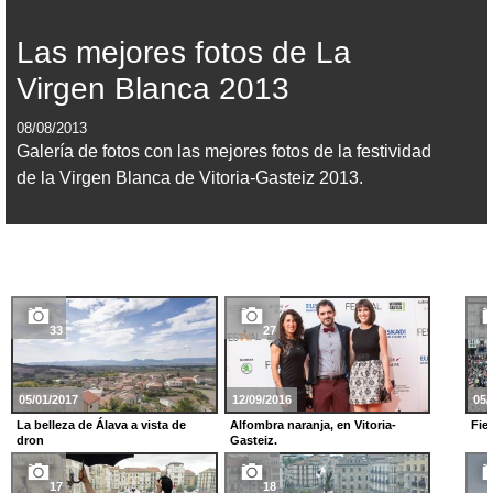
Las mejores fotos de La
Virgen Blanca 2013
08/08/2013
Galería de fotos con las mejores fotos de la festividad
de la Virgen Blanca de Vitoria-Gasteiz 2013.
33
27
05/01/2017
12/09/2016
05/
La belleza de Álava a vista de
Alfombra naranja, en Vitoria-
Fie
dron
Gasteiz.
17
18