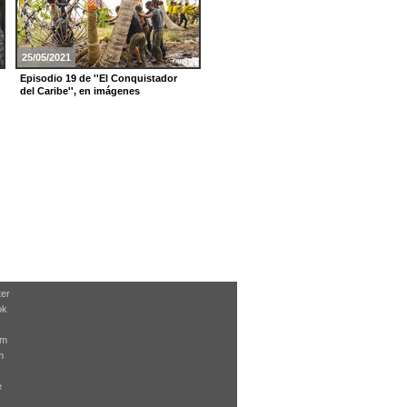
25/05/2021
02/03/2021
Episodio 19 de ''El Conquistador
Episodio 7 de ''El Conquistador del
del Caribe'', en imágenes
Caribe'', en imágenes
ter
ok
am
m
e