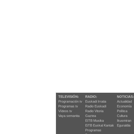
TELEVISIÓN:
RADIO:
NOTICIAS:
Programación tv
Euskadi Irratia
Actualidad
Programas tv
Radio Euskadi
Economía
Vídeos tv
Radio Vitoria
Política
Vaya semanita
Gaztea
Cultura
EITB Musika
Ikusmiran
EiTB Euskal Kantak
Eguraldia
Programas