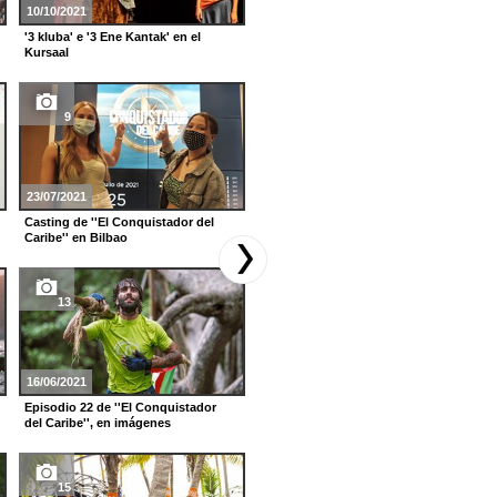
10/10/2021
12/05/2021
'3 kluba' e '3 Ene Kantak' en el
Premios y música en directo, en la
Kursaal
gala de los Brit Awards
9
15
23/07/2021
06/04/2021
Casting de ''El Conquistador del
Episodio 12 de ''El Conquistador
Caribe'' en Bilbao
del Caribe'', en imágenes
13
23
16/06/2021
16/03/2021
Episodio 22 de ''El Conquistador
Episodio 9 de ''El Conquistador del
del Caribe'', en imágenes
Caribe'', en imágenes
15
15