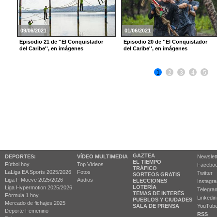
09/06/2021
01/06/2021
Episodio 21 de ''El Conquistador
Episodio 20 de ''El Conquistador
del Caribe'', en imágenes
del Caribe'', en imágenes
1
2
3
4
5
GAZTEA
DEPORTES:
VÍDEO MULTIMEDIA
Newslet
EL TIEMPO
Fútbol hoy
Top Vídeos
Facebo
TRÁFICO
LaLiga EA Sports 2025/2026
Fotos
Twitter
SORTEOS GRATIS
Liga F Moeve 2025/2026
Audios
ELECCIONES
Instagr
LOTERÍA
Liga Hypermotion 2025/2026
Telegra
TEMAS DE INTERÉS
Fórmula 1 hoy
Linkedin
PUEBLOS Y CIUDADES
Mercado de fichajes 2025
SALA DE PRENSA
YouTub
Deporte Femenino
RSS