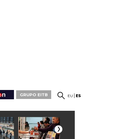
GRUPO EITB
EU
ES