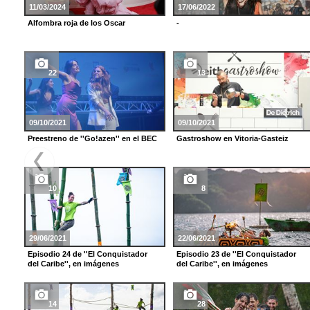
11/03/2024
17/06/2022
Alfombra roja de los Oscar
-
22
13
09/10/2021
09/10/2021
Preestreno de ''Go!azen'' en el BEC
Gastroshow en Vitoria-Gasteiz
10
8
29/06/2021
22/06/2021
Episodio 24 de ''El Conquistador
Episodio 23 de ''El Conquistador
del Caribe'', en imágenes
del Caribe'', en imágenes
14
28