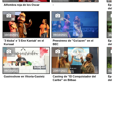
Alfombra roja de los Oscar
-
Epi
del
16
22
10/10/2021
09/10/2021
16/
'3 kluba' e '3 Ene Kantak' en el
Preestreno de ''Go!azen'' en el
Epi
Kursaal
BEC
del
13
9
09/10/2021
23/07/2021
01/
Gastroshow en Vitoria-Gasteiz
Casting de ''El Conquistador del
Epi
Caribe'' en Bilbao
del