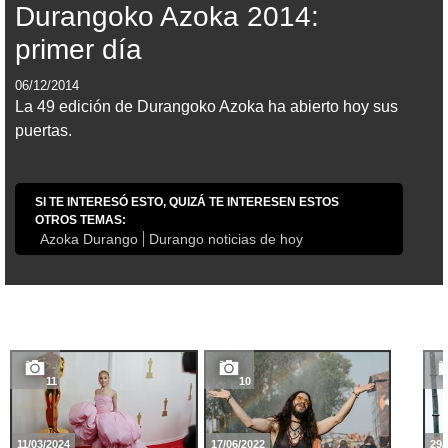
Durangoko Azoka 2014:
primer día
06/12/2014
La 49 edición de Durangoko Azoka ha abierto hoy sus
puertas.
SI TE INTERESÓ ESTO, QUIZÁ TE INTERESEN ESTOS
OTROS TEMAS:
Azoka Durango
Durango noticias de hoy
11
10
11/03/2024
17/06/2022
29/