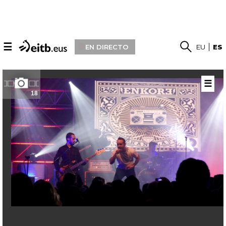
☰
EN DIRECTO
EU
ES
☰
18