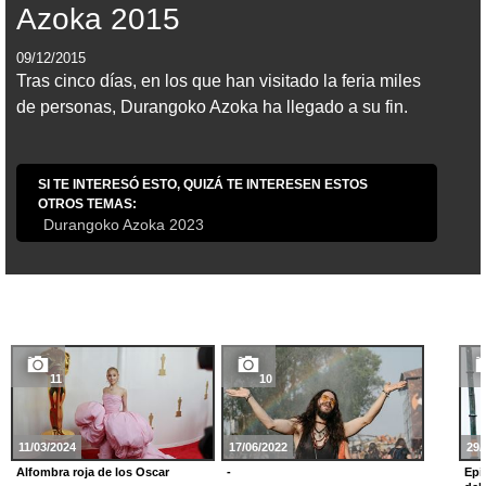
Azoka 2015
09/12/2015
Tras cinco días, en los que han visitado la feria miles
de personas, Durangoko Azoka ha llegado a su fin.
SI TE INTERESÓ ESTO, QUIZÁ TE INTERESEN ESTOS
OTROS TEMAS:
Durangoko Azoka 2023
11
10
11/03/2024
17/06/2022
29/
Alfombra roja de los Oscar
-
Epi