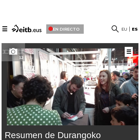
☰
EN DIRECTO
EU
ES
☰
12
Resumen de Durangoko