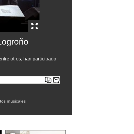
 Logroño
tre otros, han participado
tos musicales