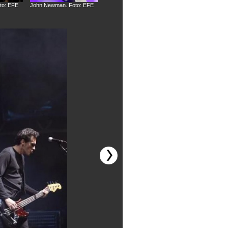
to: EFE
John Newman. Foto: EFE
La M.O.D.A. Foto: EFE
Second. Foto. EFE