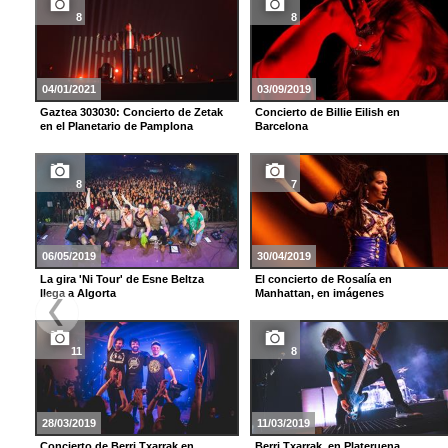
8
8
04/01/2021
03/09/2019
Gaztea 303030: Concierto de Zetak
Concierto de Billie Eilish en
en el Planetario de Pamplona
Barcelona
8
7
06/05/2019
30/04/2019
La gira 'Ni Tour' de Esne Beltza
El concierto de Rosalía en
llega a Algorta
Manhattan, en imágenes
11
8
28/03/2019
11/03/2019
Concierto de Berri Txarrak en
Berri Txarrak, en Plateruena