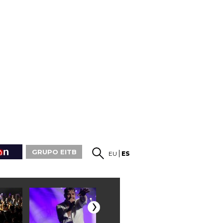
GRUPO EITB
EU
ES