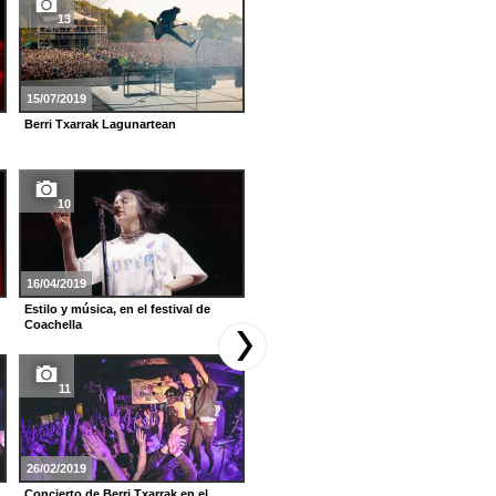
13
10
15/07/2019
11/02/2019
Berri Txarrak Lagunartean
La gala de los Premios Grammy
10
28
16/04/2019
16/07/2018
Estilo y música, en el festival de
Concierto de Berri Txarrak en
Coachella
Barakaldo
11
7
26/02/2019
16/04/2018
Concierto de Berri Txarrak en el
Concierto de Berri Txarrak en