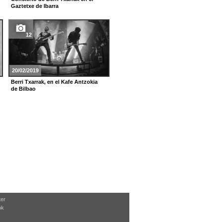
Gaztetxe de Ibarra
Madrid
12
22
20/02/2019
28/08/2017
Berri Txarrak, en el Kafe Antzokia
Concieto de Gozategi en fiestas de
de Bilbao
Bilbao
ter
ok