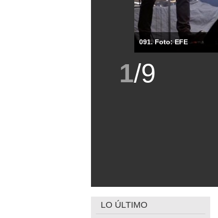
091. Foto: EFE
1
/
9
LO ÚLTIMO