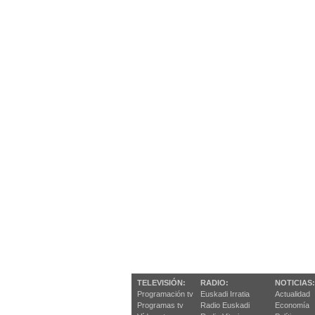
TELEVISIÓN:
RADIO:
NOTICIAS:
Programación tv
Euskadi Irratia
Actualidad
Programas tv
Radio Euskadi
Economía