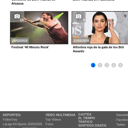
Alsasua
13
8
25/02/2019
21/02/2019
Festival '40 Minutu Rock'
Alfonbra roja de la gala de los Brit
Awards
1
2
3
4
5
GAZTEA
DEPORTES:
VÍDEO MULTIMEDIA
Newslet
EL TIEMPO
Fútbol hoy
Top Vídeos
Facebo
TRÁFICO
LaLiga EA Sports 2025/2026
Fotos
Twitter
SORTEOS GRATIS