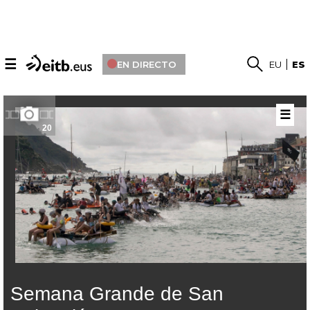
☰
EN DIRECTO
EU
ES
☰
20
Semana Grande de San