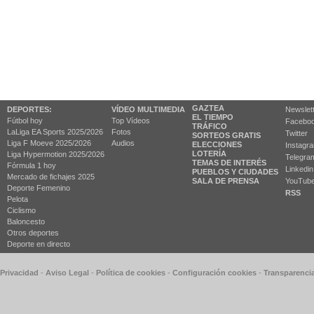
GAZTEA
DEPORTES:
VÍDEO MULTIMEDIA
Newslet
EL TIEMPO
Fútbol hoy
Top Vídeos
Facebo
TRÁFICO
LaLiga EA Sports 2025/2026
Fotos
Twitter
SORTEOS GRATIS
Liga F Moeve 2025/2026
Audios
ELECCIONES
Instagr
LOTERÍA
Liga Hypermotion 2025/2026
Telegra
TEMAS DE INTERÉS
Fórmula 1 hoy
Linkedin
PUEBLOS Y CIUDADES
Mercado de fichajes 2025
SALA DE PRENSA
YouTub
Deporte Femenino
RSS
Pelota
Ciclismo
Baloncesto
Otros deportes
Deporte en directo
 Privacidad
-
Aviso Legal
-
Política de cookies
-
Configuración cookies
-
Transparenci