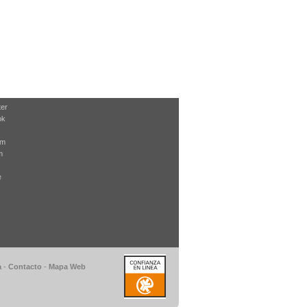
ter
ok
am
m
e
a
-
Contacto
-
Mapa Web