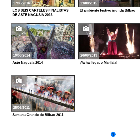
17/05/2016
23/08/2015
LOS SEIS CARTELES FINALISTAS
El ambiente festivo inunda Bilbao
DE ASTE NAGUSIA 2016
26
31
19/08/2014
26/08/2013
Aste Nagusia 2014
¡Ya ha llegado Marijaia!
21
25/08/2011
Semana Grande de Bilbao 2011
1