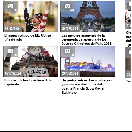
16
44
11/
06/11/2024
26/07/2024
Cie
El mapa político de EE. UU. se
Las mejores imágenes de la
man
tiñe de rojo
ceremonia de apertura de los
del
Juegos Olímpicos de Paris 2024
''ge
8
9
07/07/2024
26/03/2024
09/
Francia celebra la victoria de la
Un portacontenedores colisiona
Ter
izquierda
y provoca el derrumbe del
puente Francis Scott Key en
Baltimore