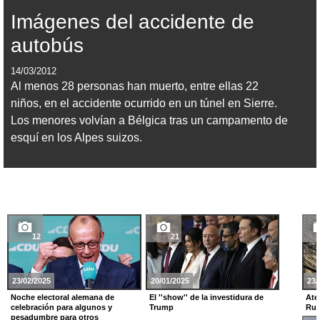
Imágenes del accidente de
autobús
14/03/2012
Al menos 28 personas han muerto, entre ellas 22
niños, en el accidente ocurrido en un túnel en Sierre.
Los menores volvían a Bélgica tras un campamento de
esquí en los Alpes suizos.
12
21
23/02/2025
20/01/2025
23/
Noche electoral alemana de
El ''show'' de la investidura de
Ate
celebración para algunos y
Trump
Rus
pesadumbre para otros