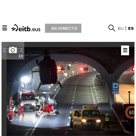
☰
EN DIRECTO
EU
ES
☰
13