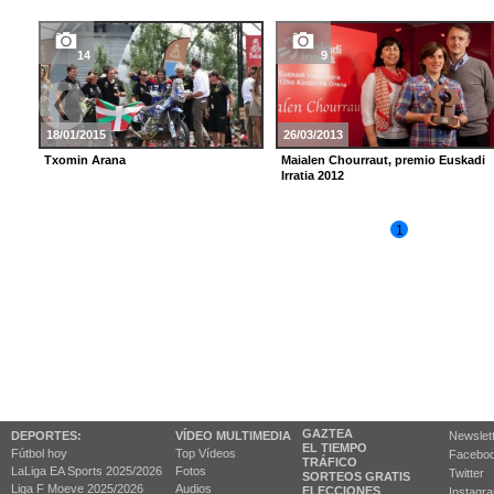
14
9
18/01/2015
26/03/2013
Txomin Arana
Maialen Chourraut, premio Euskadi
Irratia 2012
1
GAZTEA
DEPORTES:
VÍDEO MULTIMEDIA
Newslet
EL TIEMPO
Fútbol hoy
Top Vídeos
Facebo
TRÁFICO
LaLiga EA Sports 2025/2026
Fotos
Twitter
SORTEOS GRATIS
Liga F Moeve 2025/2026
Audios
ELECCIONES
Instagr