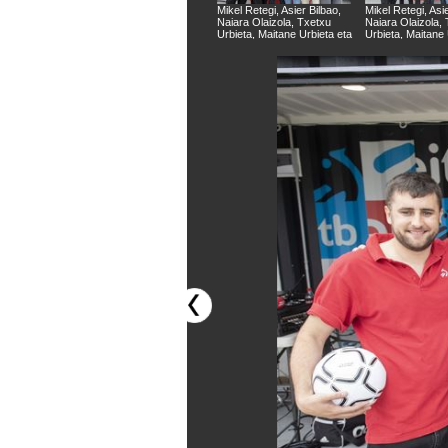
Mikel Retegi, Asier Bilbao,
Mikel Retegi, Asie
Naiara Olaizola, Txetxu
Naiara Olaizola,
Urbieta, Maitane Urbieta eta
Urbieta, Maitane 
Jon Altuna
Jon Altuna