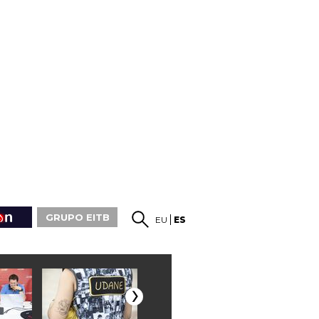
GRUPO EITB
EU
ES