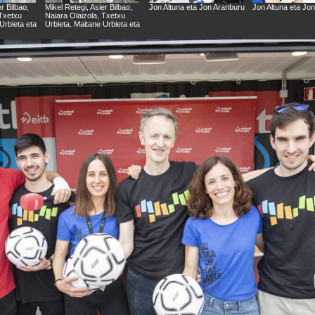
r Bilbao,
Mikel Retegi, Asier Bilbao,
Jon Altuna eta Jon Aranburu
Jon Altuna eta Jo
 Txetxu
Naiara Olaizola, Txetxu
Urbieta eta
Urbieta, Maitane Urbieta eta
Jon Altuna