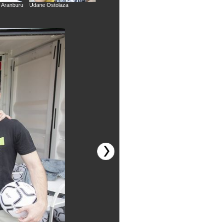
n Aranburu
Udane Ostolaza
Aroa Sanchez
Lur Errekondo