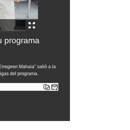
a
su programa
 Erregeen Mahaia" salió a la
migas del programa.