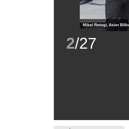
Mikel Retegi, Asier Bil
2
/
27