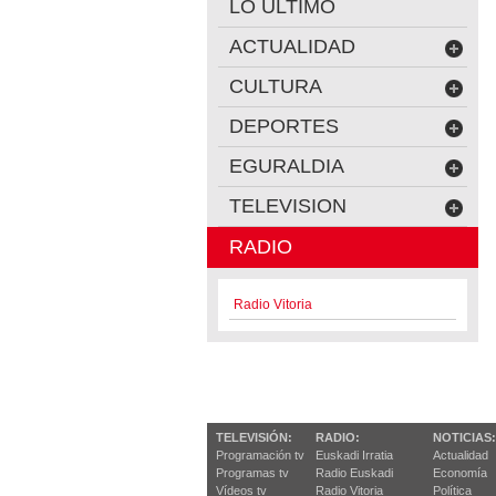
LO ÚLTIMO
ACTUALIDAD
CULTURA
DEPORTES
EGURALDIA
TELEVISION
RADIO
Radio Vitoria
TELEVISIÓN:
RADIO:
NOTICIAS:
Programación tv
Euskadi Irratia
Actualidad
Programas tv
Radio Euskadi
Economía
Vídeos tv
Radio Vitoria
Política