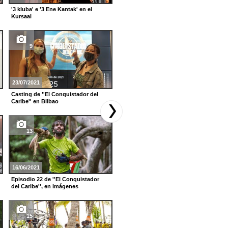
'3 kluba' e '3 Ene Kantak' en el
Premios y música en directo, en la
Kursaal
gala de los Brit Awards
9
15
23/07/2021
06/04/2021
Casting de ''El Conquistador del
Episodio 12 de ''El Conquistador
Caribe'' en Bilbao
del Caribe'', en imágenes
13
23
16/06/2021
16/03/2021
Episodio 22 de ''El Conquistador
Episodio 9 de ''El Conquistador del
del Caribe'', en imágenes
Caribe'', en imágenes
15
15