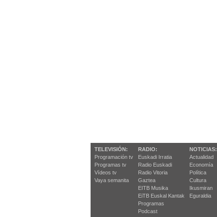
TELEVISIÓN:
RADIO:
NOTICIAS:
Programación tv
Euskadi Irratia
Actualidad
Programas tv
Radio Euskadi
Economía
Vídeos tv
Radio Vitoria
Política
Vaya semanita
Gaztea
Cultura
EITB Musika
Ikusmiran
EiTB Euskal Kantak
Eguraldia
Programas
Podcast