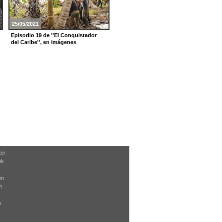
25/05/2021
02/03/2021
Episodio 19 de ''El Conquistador
Episodio 7 de ''El Conquistador del
del Caribe'', en imágenes
Caribe'', en imágenes
ter
ok
am
m
e