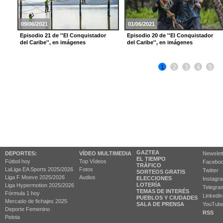
09/06/2021
01/06/2021
Episodio 21 de ''El Conquistador
Episodio 20 de ''El Conquistador
del Caribe'', en imágenes
del Caribe'', en imágenes
1
2
3
4
5
GAZTEA
DEPORTES:
VÍDEO MULTIMEDIA
Newslet
EL TIEMPO
Fútbol hoy
Top Vídeos
Facebo
TRÁFICO
LaLiga EA Sports 2025/2026
Fotos
Twitter
SORTEOS GRATIS
Liga F Moeve 2025/2026
Audios
ELECCIONES
Instagr
LOTERÍA
Liga Hypermotion 2025/2026
Telegra
TEMAS DE INTERÉS
Fórmula 1 hoy
Linkedin
PUEBLOS Y CIUDADES
Mercado de fichajes 2025
SALA DE PRENSA
YouTub
Deporte Femenino
RSS
Pelota