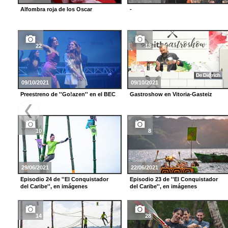
Alfombra roja de los Oscar
-
22
13
09/10/2021
09/10/2021
Preestreno de ''Go!azen'' en el BEC
Gastroshow en Vitoria-Gasteiz
10
8
29/06/2021
22/06/2021
Episodio 24 de ''El Conquistador
Episodio 23 de ''El Conquistador
del Caribe'', en imágenes
del Caribe'', en imágenes
14
28