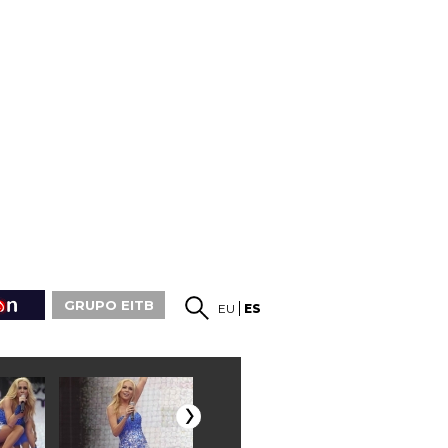
GRUPO EITB
EU
ES