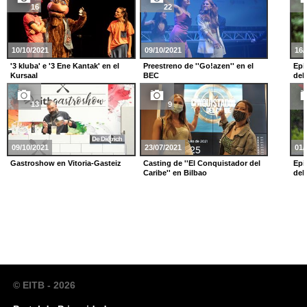
16
22
10/10/2021
09/10/2021
16/
'3 kluba' e '3 Ene Kantak' en el
Preestreno de ''Go!azen'' en el
Epi
Kursaal
BEC
del
13
9
09/10/2021
23/07/2021
01/
Gastroshow en Vitoria-Gasteiz
Casting de ''El Conquistador del
Epi
Caribe'' en Bilbao
del
© EITB - 2026