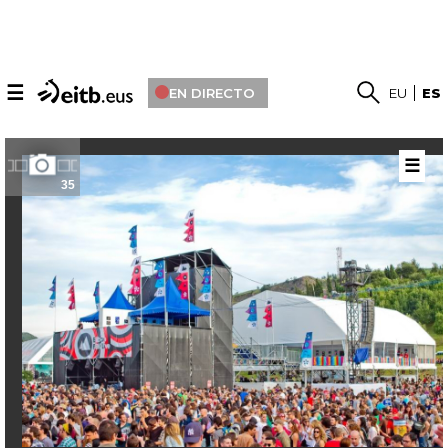
☰
EN DIRECTO
EU
ES
☰
35