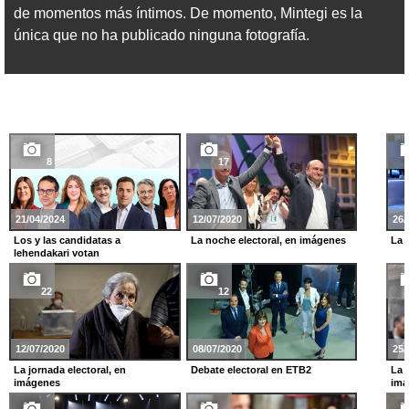
de momentos más íntimos. De momento, Mintegi es la
única que no ha publicado ninguna fotografía.
8
17
21/04/2024
12/07/2020
26/
Los y las candidatas a
La noche electoral, en imágenes
La 
lehendakari votan
22
12
12/07/2020
08/07/2020
25/
La jornada electoral, en
Debate electoral en ETB2
La 
imágenes
imá