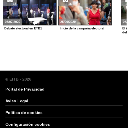
17
16
03/07/2020
25/06/2020
08/
Debate electoral en ETB1
Inicio de la campaña electoral
El 
del
© EITB - 2026
Portal de Privacidad
Aviso Legal
Política de cookies
Configuración cookies