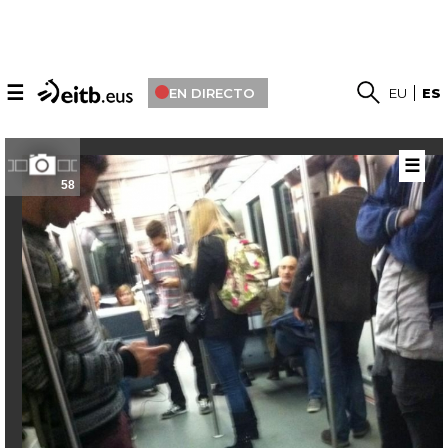
☰
EN DIRECTO
EU
ES
☰
58