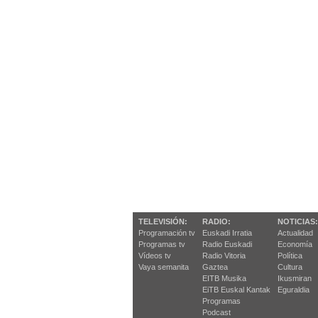
TELEVISIÓN:
RADIO:
NOTICIAS:
Programación tv
Euskadi Irratia
Actualidad
Programas tv
Radio Euskadi
Economía
Vídeos tv
Radio Vitoria
Política
Vaya semanita
Gaztea
Cultura
EITB Musika
Ikusmiran
EiTB Euskal Kantak
Eguraldia
Programas
Podcast