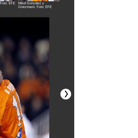
 Foto: EFE
Mikel González y
Gol de la Real Sociedad.
Diego Ifran. Foto: 
Griezmann. Foto: EFE
Foto: EFE