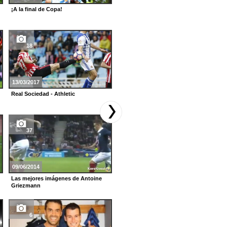
¡A la final de Copa!
Las mejores imágenes del partido
Atlético-Real (0-1)
18
7
13/03/2017
10/02/2013
Real Sociedad - Athletic
La Real Sociedad gana con
facilidad al Zaragoza (1-2)
37
8
09/06/2014
22/01/2013
Las mejores imágenes de Antoine
Las mejores imágenes del Real
Griezmann
Sociedad-FC Barcelona (3-2)
6
5