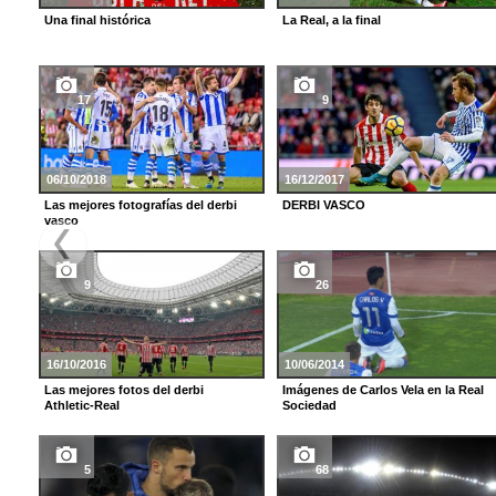
Una final histórica
La Real, a la final
17
9
06/10/2018
16/12/2017
Las mejores fotografías del derbi
DERBI VASCO
vasco
9
26
16/10/2016
10/06/2014
Las mejores fotos del derbi
Imágenes de Carlos Vela en la Real
Athletic-Real
Sociedad
5
68