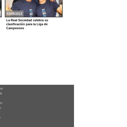
02/06/2013
15/12/2012
La Real Sociedad celebra su
La Real suma un punto en Granada
clasificación para la Liga de
Campeones
ter
ok
am
m
e