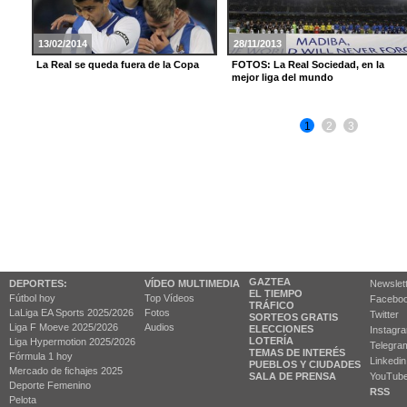
13/02/2014
28/11/2013
La Real se queda fuera de la Copa
FOTOS: La Real Sociedad, en la
mejor liga del mundo
1
2
3
GAZTEA
DEPORTES:
VÍDEO MULTIMEDIA
Newslet
EL TIEMPO
Fútbol hoy
Top Vídeos
Facebo
TRÁFICO
LaLiga EA Sports 2025/2026
Fotos
Twitter
SORTEOS GRATIS
Liga F Moeve 2025/2026
Audios
ELECCIONES
Instagr
LOTERÍA
Liga Hypermotion 2025/2026
Telegra
TEMAS DE INTERÉS
Fórmula 1 hoy
Linkedin
PUEBLOS Y CIUDADES
Mercado de fichajes 2025
SALA DE PRENSA
YouTub
Deporte Femenino
RSS
Pelota