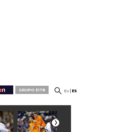
GRUPO EITB
EU
ES