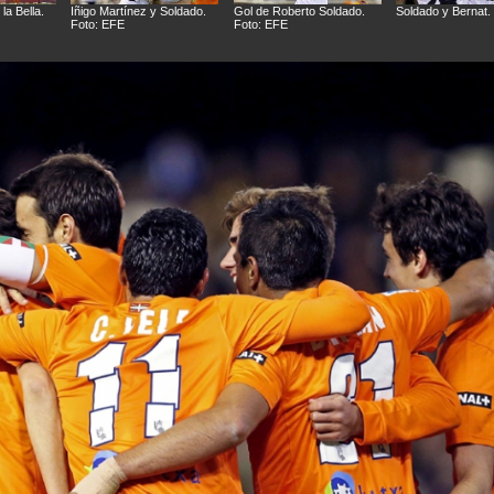
la Bella.
Iñigo Martínez y Soldado.
Gol de Roberto Soldado.
Soldado y Bernat.
Foto: EFE
Foto: EFE