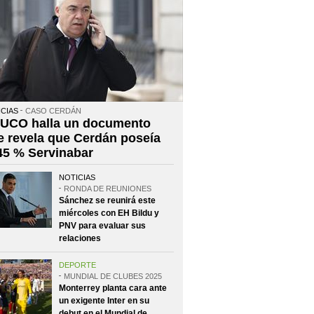
CIAS
CASO CERDÁN
 UCO halla un documento
e revela que Cerdán poseía
 45 % Servinabar
NOTICIAS
RONDA DE REUNIONES
Sánchez se reunirá este
miércoles con EH Bildu y
PNV para evaluar sus
relaciones
DEPORTE
MUNDIAL DE CLUBES 2025
Monterrey planta cara ante
un exigente Inter en su
debut en el Mundial de