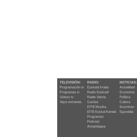
TELEVISIÓN:
RADIO:
NOTICIAS:
Programación tv
Euskadi Irratia
Actualidad
Programas tv
Radio Euskadi
Economía
Vídeos tv
Radio Vitoria
Política
Vaya semanita
Gaztea
Cultura
EITB Musika
Ikusmiran
EiTB Euskal Kantak
Eguraldia
Programas
Podcast
Artxipelagoa