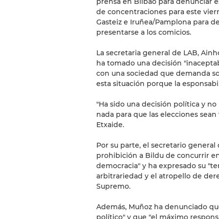
prensa en Bilbao para denunciar es
de concentraciones para este viern
Gasteiz e Iruñea/Pamplona para de
presentarse a los comicios.
La secretaria general de LAB, Ain
ha tomado una decisión "inaceptab
con una sociedad que demanda solu
esta situación porque la esponsabil
"Ha sido una decisión política y 
nada para que las elecciones sea
Etxaide.
Por su parte, el secretario genera
prohibición a Bildu de concurrir en
democracia" y ha expresado su "te
arbitrariedad y el atropello de derec
Supremo.
Además, Muñoz ha denunciado que
político" y que "el máximo respons