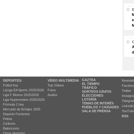
M
e
M
A
d
GAZTEA
DEPORTES:
VÍDEO MULTIMEDIA
Newslet
EL TIEMPO
Fútbol hoy
Top Vídeos
Facebo
TRÁFICO
LaLiga EA Sports 2025/2026
Fotos
Twitter
SORTEOS GRATIS
Liga F Moeve 2025/2026
Audios
ELECCIONES
Instagr
LOTERÍA
Liga Hypermotion 2025/2026
Telegra
TEMAS DE INTERÉS
Fórmula 1 hoy
Linkedin
PUEBLOS Y CIUDADES
Mercado de fichajes 2025
SALA DE PRENSA
YouTub
Deporte Femenino
RSS
Pelota
Ciclismo
Baloncesto
Otros deportes