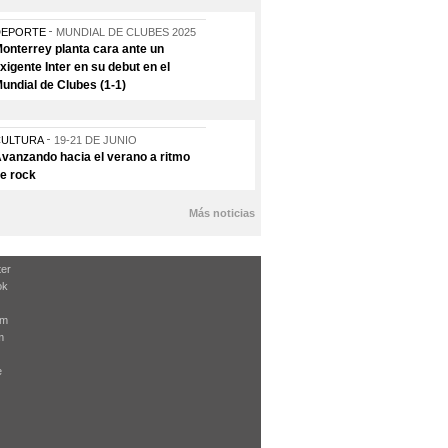
DEPORTE
MUNDIAL DE CLUBES 2025
onterrey planta cara ante un
xigente Inter en su debut en el
undial de Clubes (1-1)
CULTURA
19-21 DE JUNIO
vanzando hacia el verano a ritmo
e rock
Más noticias
ter
ok
am
m
e