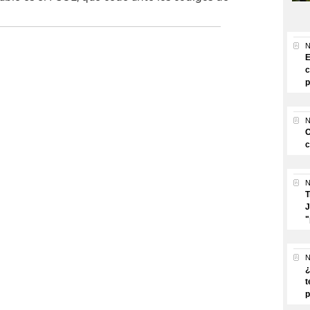
N
E
c
p
N
O
c
N
T
J
"
N
¿
t
p