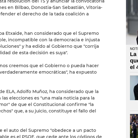
ta resolución del TS y anunciar la convocatoria
es en Bilbao, Donostia-San Sebastián, Vitoria-
fender el derecho de la tada coalición a
hoa Etxaide, han considerado que el Supremo
le, incompatible con la democracia e injusta
ciones" y ha edido al Gobierno que "corrija
NOTI
idad de esta decisión es suya".
La
qu
no nos creemos que el Gobierno o pueda hacer
el
n verdaderamente emocráticas", ha expuesto
l de ELA, Adolfo Muñoz, ha considerado que la
 las elecciones es "una mala noticia para la
mor" de que el Constitucional confirme "la
hos" que, a su juicio, constituye el fallo del
 el auto del Supremo "obedece a un pacto
able es el PSOE, que cede ante los códigos de