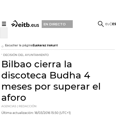
☰
EU
E
EN DIRECTO
Escuchar la página
Euskaraz irakurri
DECISIÓN DEL AYUNTAMIENTO
Bilbao cierra la
discoteca Budha 4
meses por superar el
aforo
AGENCIAS | REDACCIÓN
Última actualización:
18/03/2016
15:50
(UTC+1)