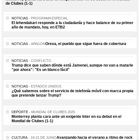
de Clubes (1-1)
NOTICIAS
PROGRAMA ESPECIAL
El lehendakari responde a la ciudadanía y hace balance de su primer
año de mandato, hoy, en ETB2
Orexa, el pueblo que sigue fuera de cobertura
NOTICIAS
APAGÓN
NOTICIAS
CONFLICTO
Trump dice que saben dónde está Jamenei, aunque no van a matarle
"por ahora": "Es un blanco fácil"
NOTICIAS
ESTADOS UNIDOS
¿Qué sabemos sobre el servicio de telefonía móvil con marca propia
que pretende lanzar Trump?
DEPORTE
MUNDIAL DE CLUBES 2025
Monterrey planta cara ante un exigente Inter en su debut en el
Mundial de Clubes (1-1)
Avanzando hacia el verano a ritmo de rock
CULTURA
19-21 DE JUNIO