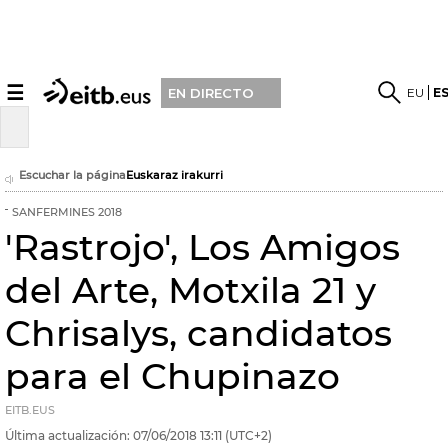
☰
EU
E
EN DIRECTO
Escuchar la página
Euskaraz irakurri
SANFERMINES 2018
'Rastrojo', Los Amigos
del Arte, Motxila 21 y
Chrisalys, candidatos
para el Chupinazo
EITB.EUS
Última actualización:
07/06/2018
13:11
(UTC+2)