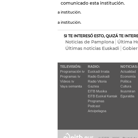
comunicado esta institución.
a institución.
a institución.
SI TE INTERESÓ ESTO, QUIZÁ TE INTE
Noticias de Pamplona
Última H
Últimas noticias Euskadi
Gobier
TELEVISIÓN:
RADIO:
NOTICIAS:
Programación tv
Euskadi Irratia
Actualidad
Programas tv
Radio Euskadi
Economía
Vídeos tv
Radio Vitoria
Política
Vaya semanita
Gaztea
Cultura
EITB Musika
Ikusmiran
EiTB Euskal Kantak
Eguraldia
Programas
Podcast
Artxipelagoa