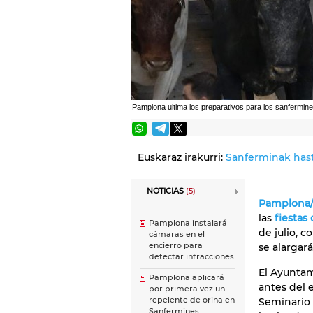
Pamplona ultima los preparativos para los sanfermin
Euskaraz irakurri:
Sanferminak hast
NOTICIAS
(5)
Pamplona/
las
fiestas
Pamplona instalará
Música Sanfer
de julio, 
cámaras en el
para las vacas
encierro para
se alargará
'El Tuli' lanzará 
detectar infracciones
chupinazo de l
El Ayuntam
Pamplona aplicará
sanfermines 2
antes del 
por primera vez un
repelente de orina en
Seminario 
Sanfermines