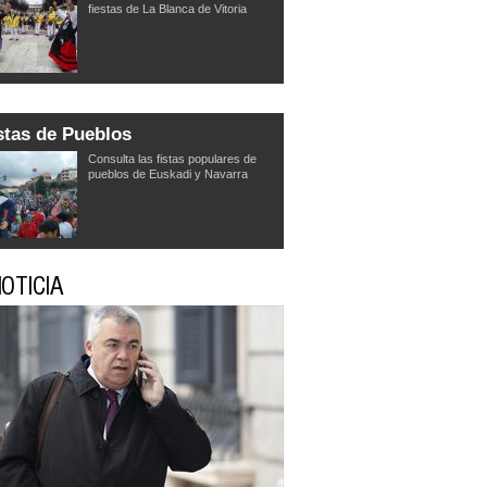
fiestas de La Blanca de Vitoria
stas de Pueblos
Consulta las fistas populares de
pueblos de Euskadi y Navarra
OTICIA