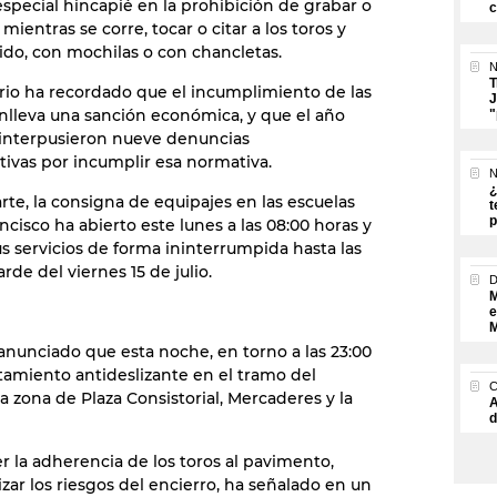
special hincapié en la prohibición de grabar o
c
 mientras se corre, tocar o citar a los toros y
ido, con mochilas o con chancletas.
N
T
orio ha recordado que el incumplimiento de las
J
lleva una sanción económica, y que el año
"
interpusieron nueve denuncias
tivas por incumplir esa normativa.
N
¿
arte, la consigna de equipajes en las escuelas
t
p
ncisco ha abierto este lunes a las 08:00 horas y
us servicios de forma ininterrumpida hasta las
arde del viernes 15 de julio.
M
e
M
nunciado que esta noche, en torno a las 23:00
atamiento antideslizante en el tramo del
a zona de Plaza Consistorial, Mercaderes y la
A
d
 la adherencia de los toros al pavimento,
zar los riesgos del encierro, ha señalado en un