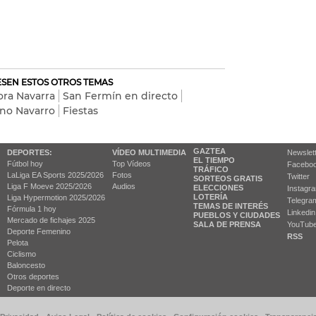
RESEN ESTOS OTROS TEMAS
ora Navarra
San Fermín en directo
no Navarro
Fiestas
GAZTEA
DEPORTES:
VÍDEO MULTIMEDIA
Newslet
EL TIEMPO
Fútbol hoy
Top Vídeos
Facebo
TRÁFICO
LaLiga EA Sports 2025/2026
Fotos
Twitter
SORTEOS GRATIS
Liga F Moeve 2025/2026
Audios
ELECCIONES
Instagr
LOTERÍA
Liga Hypermotion 2025/2026
Telegra
TEMAS DE INTERÉS
Fórmula 1 hoy
Linkedin
PUEBLOS Y CIUDADES
Mercado de fichajes 2025
SALA DE PRENSA
YouTub
Deporte Femenino
RSS
Pelota
Ciclismo
Baloncesto
Otros deportes
Deporte en directo