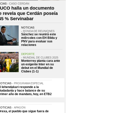
CIAS
CASO CERDÁN
 UCO halla un documento
e revela que Cerdán poseía
 45 % Servinabar
NOTICIAS
RONDA DE REUNIONES
Sánchez se reunirá este
miércoles con EH Bildu y
PNV para evaluar sus
relaciones
DEPORTE
MUNDIAL DE CLUBES 2025
Monterrey planta cara ante
un exigente Inter en su
debut en el Mundial de
Clubes (1-1)
OTICIAS
PROGRAMA ESPECIAL
l lehendakari responde a la
iudadanía y hace balance de su
rimer año de mandato, hoy, en ETB2
OTICIAS
APAGÓN
rexa, el pueblo que sigue fuera de