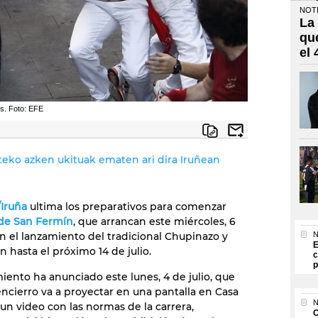
NOTI
La
qu
el
es. Foto: EFE
eko azken ukituak ematen ari dira Iruñean
Iruña
ultima los preparativos para comenzar
 de San Fermín
, que arrancan este miércoles, 6
minera
con el lanzamiento del tradicional Chupinazo y
N
E
n hasta el próximo 14 de julio.
c
el
p
os
iento ha anunciado este lunes, 4 de julio, que
016
encierro va a proyectar en una pantalla en Casa
N
un video con las normas de la carrera,
O