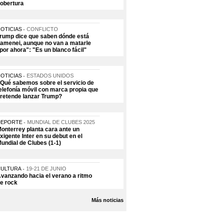
obertura
OTICIAS
CONFLICTO
rump dice que saben dónde está
amenei, aunque no van a matarle
por ahora": "Es un blanco fácil"
OTICIAS
ESTADOS UNIDOS
Qué sabemos sobre el servicio de
elefonía móvil con marca propia que
retende lanzar Trump?
DEPORTE
MUNDIAL DE CLUBES 2025
onterrey planta cara ante un
xigente Inter en su debut en el
undial de Clubes (1-1)
CULTURA
19-21 DE JUNIO
vanzando hacia el verano a ritmo
e rock
Más noticias