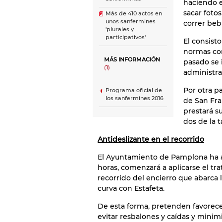
haciendo e
sacar fotos
Más de 410 actos en
unos sanfermines
correr beb
'plurales y
participativos'
El consist
normas con
MÁS INFORMACIÓN
pasado se 
(1)
administra
Por otra p
Programa oficial de
los sanfermines 2016
de San Fra
prestará s
dos de la t
Antideslizante en el recorrido
El Ayuntamiento de Pamplona ha a
horas, comenzará a aplicarse el tr
recorrido del encierro que abarca l
curva con Estafeta.
De esta forma, pretenden favorecer
evitar resbalones y caídas y minimi