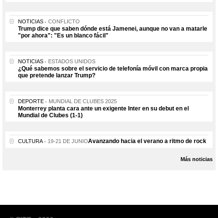
NOTICIAS
CONFLICTO
Trump dice que saben dónde está Jamenei, aunque no van a matarle
"por ahora": "Es un blanco fácil"
NOTICIAS
ESTADOS UNIDOS
¿Qué sabemos sobre el servicio de telefonía móvil con marca propia
que pretende lanzar Trump?
DEPORTE
MUNDIAL DE CLUBES 2025
Monterrey planta cara ante un exigente Inter en su debut en el
Mundial de Clubes (1-1)
Avanzando hacia el verano a ritmo de rock
CULTURA
19-21 DE JUNIO
Más noticias