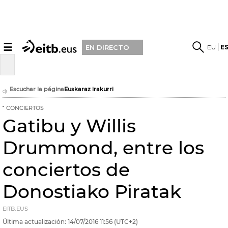
☰
EU
E
EN DIRECTO
Escuchar la página
Euskaraz irakurri
CONCIERTOS
Gatibu y Willis
Drummond, entre los
conciertos de
Donostiako Piratak
EITB.EUS
Última actualización:
14/07/2016
11:56
(UTC+2)