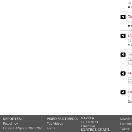
04
#-
Tú
28
#-
LA
21
#-
Tú
21
#-
LA
20
#-
Eu
20
Eu
GAZTEA
DEPORTES:
VÍDEO MULTIMEDIA
Newslet
EL TIEMPO
Fútbol hoy
Top Vídeos
Facebo
TRÁFICO
LaLiga EA Sports 2025/2026
Fotos
Twitter
SORTEOS GRATIS