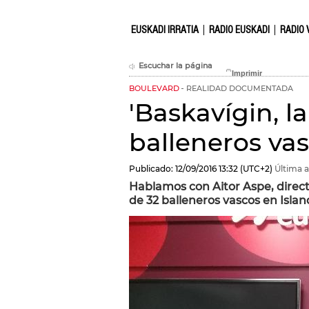
EUSKADI IRRATIA
RADIO EUSKADI
RADIO 
Escuchar la página
BOULEVARD
REALIDAD DOCUMENTADA
'Baskavígin, l
balleneros vas
Publicado:
12/09/2016
13:32
(UTC+2)
Última a
Hablamos con Aitor Aspe, direc
de 32 balleneros vascos en Isla