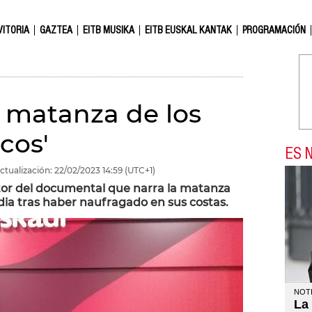
VITORIA
GAZTEA
EITB MUSIKA
EITB EUSKAL KANTAK
PROGRAMACIÓN
a matanza de los
cos'
ES N
ctualización:
22/02/2023
14:59
(UTC+1)
tor del documental que narra la matanza
ndia tras haber naufragado en sus costas.
NOTI
La