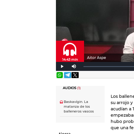
Aitor Aspe
14:43 min
AUDIOS
(1)
Los ballen
Baskavígin. La
su arrojo 
matanza de los
acudían a 
balleneros vascos
empezaban 
hubo probl
que una fe