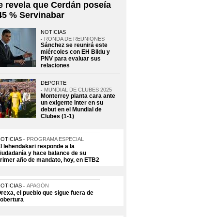
e revela que Cerdán poseía
 45 % Servinabar
NOTICIAS
RONDA DE REUNIONES
Sánchez se reunirá este
miércoles con EH Bildu y
PNV para evaluar sus
relaciones
DEPORTE
MUNDIAL DE CLUBES 2025
Monterrey planta cara ante
un exigente Inter en su
debut en el Mundial de
Clubes (1-1)
OTICIAS
PROGRAMA ESPECIAL
l lehendakari responde a la
iudadanía y hace balance de su
rimer año de mandato, hoy, en ETB2
OTICIAS
APAGÓN
rexa, el pueblo que sigue fuera de
obertura