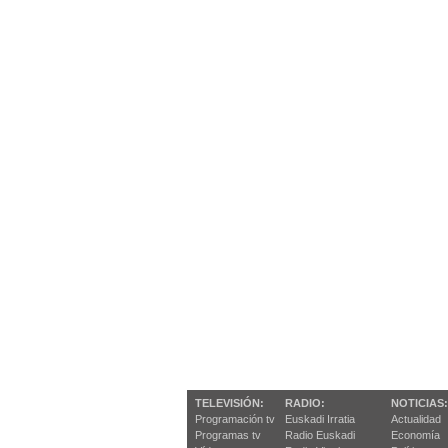
TELEVISIÓN:
RADIO:
NOTICIAS:
Programación tv
Euskadi Irratia
Actualidad
Programas tv
Radio Euskadi
Economía