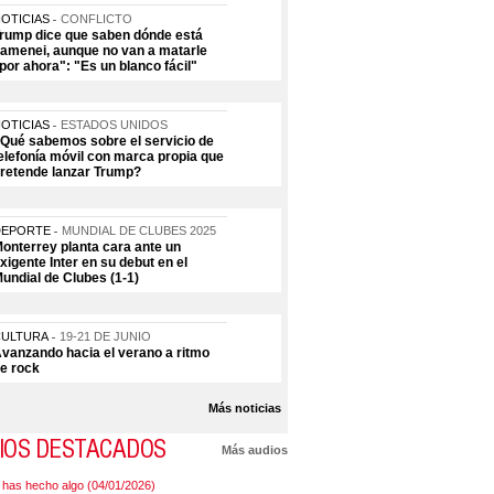
OTICIAS
CONFLICTO
rump dice que saben dónde está
amenei, aunque no van a matarle
por ahora": "Es un blanco fácil"
OTICIAS
ESTADOS UNIDOS
Qué sabemos sobre el servicio de
elefonía móvil con marca propia que
retende lanzar Trump?
DEPORTE
MUNDIAL DE CLUBES 2025
onterrey planta cara ante un
xigente Inter en su debut en el
undial de Clubes (1-1)
CULTURA
19-21 DE JUNIO
vanzando hacia el verano a ritmo
e rock
Más noticias
IOS DESTACADOS
Más audios
 has hecho algo (04/01/2026)