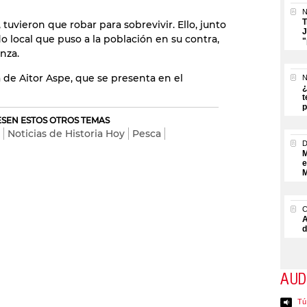
N
T
tuvieron que robar para sobrevivir. Ello, junto
J
o local que puso a la población en su contra,
"
anza.
 de Aitor Aspe, que se presenta en el
N
¿
t
p
RESEN ESTOS OTROS TEMAS
Noticias de Historia Hoy
Pesca
M
e
M
A
d
AUD
Tú