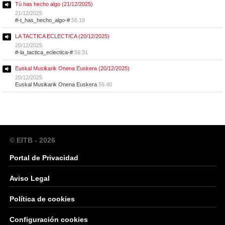
Tú has hecho algo (21/12/2025)
21/12/2025
#-t_has_hecho_algo-#
56:19
LA TACTICA ECLECTICA (20/12/2025)
20/12/2025
#-la_tactica_eclectica-#
56:31
Euskal Musikarik Onena Euskera (20/12/2025)
20/12/2025
Euskal Musikarik Onena Euskera
55:40
© EITB - 2026
Portal de Privacidad
Aviso Legal
Política de cookies
Configuración cookies