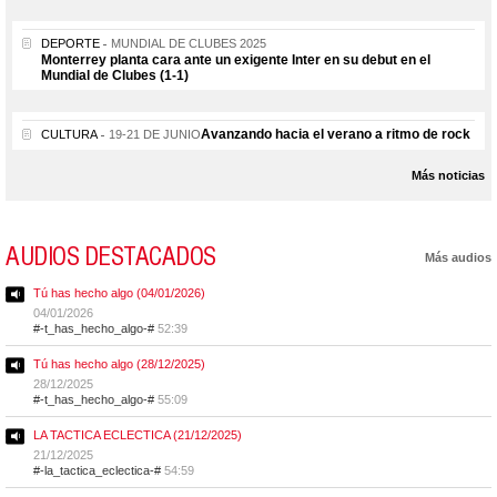
DEPORTE
MUNDIAL DE CLUBES 2025
Monterrey planta cara ante un exigente Inter en su debut en el
Mundial de Clubes (1-1)
Avanzando hacia el verano a ritmo de rock
CULTURA
19-21 DE JUNIO
Más noticias
AUDIOS DESTACADOS
Más audios
Tú has hecho algo (04/01/2026)
04/01/2026
#-t_has_hecho_algo-#
52:39
Tú has hecho algo (28/12/2025)
28/12/2025
#-t_has_hecho_algo-#
55:09
LA TACTICA ECLECTICA (21/12/2025)
21/12/2025
#-la_tactica_eclectica-#
54:59