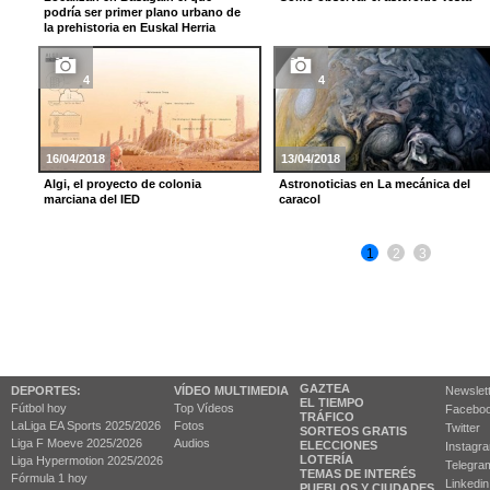
podría ser primer plano urbano de
la prehistoria en Euskal Herria
4
4
16/04/2018
13/04/2018
Algi, el proyecto de colonia
Astronoticias en La mecánica del
marciana del IED
caracol
1
2
3
GAZTEA
DEPORTES:
VÍDEO MULTIMEDIA
Newslet
EL TIEMPO
Fútbol hoy
Top Vídeos
Facebo
TRÁFICO
LaLiga EA Sports 2025/2026
Fotos
Twitter
SORTEOS GRATIS
Liga F Moeve 2025/2026
Audios
ELECCIONES
Instagr
LOTERÍA
Liga Hypermotion 2025/2026
Telegra
TEMAS DE INTERÉS
Fórmula 1 hoy
Linkedin
PUEBLOS Y CIUDADES