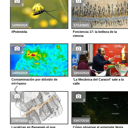
3
5
12/09/2024
17/12/2021
#Polenbila
Fotciencia 17: la belleza de la
ciencia
4
7
14/03/2019
14/02/2019
Contaminación por dióxido de
'La Mecánica del Caracol' sale a la
nitrógeno
calle
5
2
17/07/2018
03/07/2018
Localizan en Basagain el que
Cómo observar el asteroide Vesta