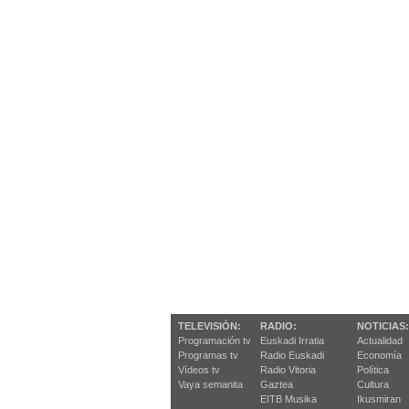
TELEVISIÓN:
RADIO:
NOTICIAS:
Programación tv
Euskadi Irratia
Actualidad
Programas tv
Radio Euskadi
Economía
Vídeos tv
Radio Vitoria
Política
Vaya semanita
Gaztea
Cultura
EITB Musika
Ikusmiran