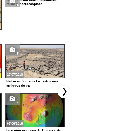
micro y macroscópicas
5
3
19/02/2018
Experimentos: un ejercicio de
tensegridad
5
6
17/07/2018
08/06/2016
Hallan en Jordania los restos más
Ciencia en las ondas Aulesti
antiguos de pan.
4
12
07/06/2018
08/02/2016
La región marciana de Tharsis vista
Ciencia en las ondas Colegio Viuda