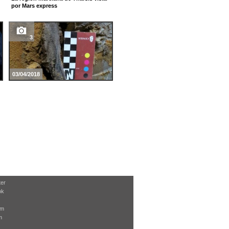
por Mars express
de Epalza
3
3
02/11/2015
03/04/2018
Ciencia en las ondas: Colegio
Zaldupe (Ondarroa)
ter
ok
am
m