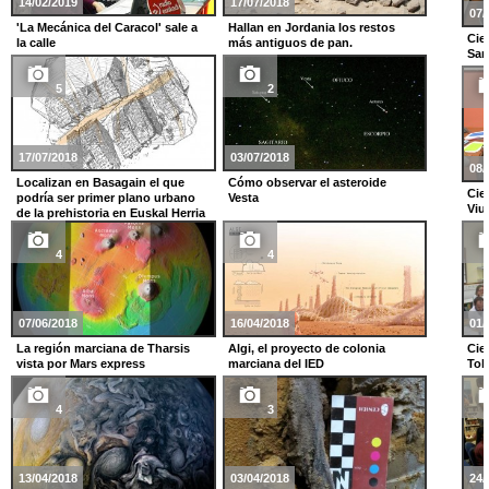
14/02/2019
17/07/2018
07/
'La Mecánica del Caracol' sale a
Hallan en Jordania los restos
Cie
la calle
más antiguos de pan.
Sam
5
2
17/07/2018
03/07/2018
08/
Localizan en Basagain el que
Cómo observar el asteroide
Cie
podría ser primer plano urbano
Vesta
Viu
de la prehistoria en Euskal Herria
4
4
07/06/2018
16/04/2018
01/
La región marciana de Tharsis
Algi, el proyecto de colonia
Cie
vista por Mars express
marciana del IED
Toki
4
3
13/04/2018
03/04/2018
24/