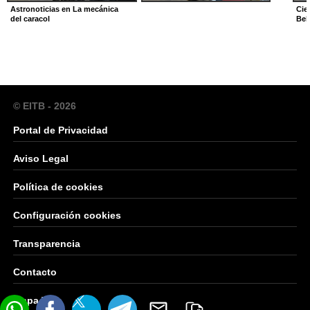
Astronoticias en La mecánica
Cie
del caracol
Bek
© EITB - 2026
Portal de Privacidad
Aviso Legal
Política de cookies
Configuración cookies
Transparencia
Contacto
Mapa Web