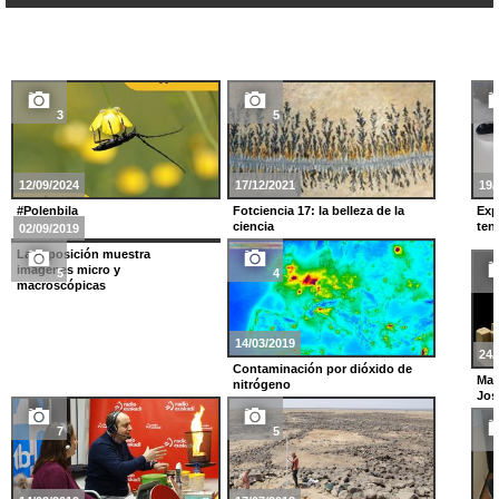
3
5
12/09/2024
17/12/2021
19/
#Polenbila
Fotciencia 17: la belleza de la
Exp
ciencia
ten
02/09/2019
La exposición muestra
imágenes micro y
5
4
macroscópicas
14/03/2019
24/
Contaminación por dióxido de
Mat
nitrógeno
Jos
7
5