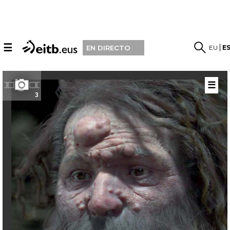
☰
EU
E
EN DIRECTO
☰
3